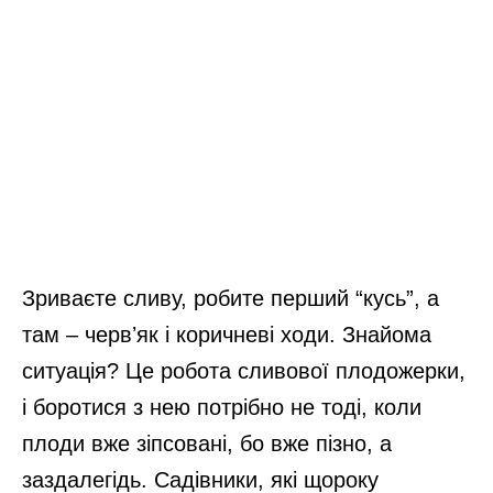
Зриваєте сливу, робите перший “кусь”, а
там – червʼяк і коричневі ходи. Знайома
ситуація? Це робота сливової плодожерки,
і боротися з нею потрібно не тоді, коли
плоди вже зіпсовані, бо вже пізно, а
заздалегідь. Садівники, які щороку