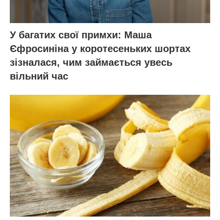
У багатих свої примхи: Маша
Єфросиніна у коротесеньких шортах
зізналася, чим займається увесь
вільний час