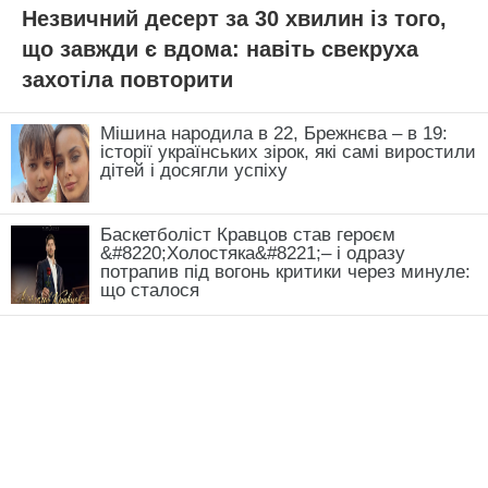
Незвичний десерт за 30 хвилин із того,
що завжди є вдома: навіть свекруха
захотіла повторити
Мішина народила в 22, Брежнєва – в 19:
історії українських зірок, які самі виростили
дітей і досягли успіху
Баскетболіст Кравцов став героєм
&#8220;Холостяка&#8221;– і одразу
потрапив під вогонь критики через минуле:
що сталося