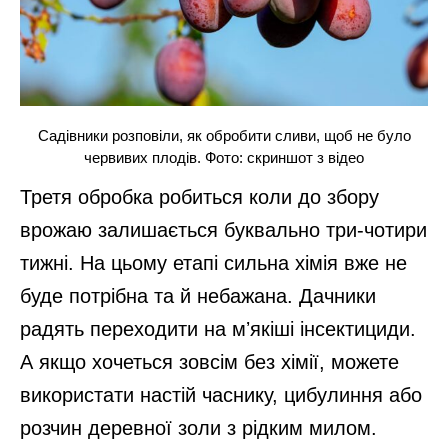
Садівники розповіли, як обробити сливи, щоб не було
червивих плодів. Фото: скриншот з відео
Третя обробка робиться коли до збору
врожаю залишається буквально три-чотири
тижні. На цьому етапі сильна хімія вже не
буде потрібна та й небажана. Дачники
радять переходити на мʼякіші інсектициди.
А якщо хочеться зовсім без хімії, можете
використати настій часнику, цибулиння або
розчин деревної золи з рідким милом.