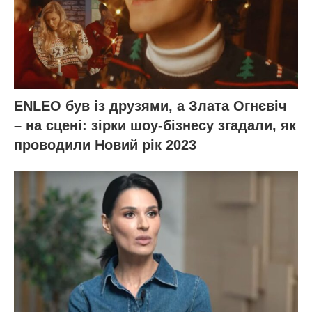
ENLEO був із друзями, а Злата Огнєвіч
– на сцені: зірки шоу-бізнесу згадали, як
проводили Новий рік 2023