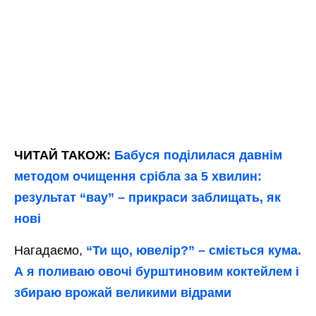
ЧИТАЙ ТАКОЖ:
Бабуся поділилася давнім
методом очищення срібла за 5 хвилин:
результат “вау” – прикраси заблищать, як
нові
Нагадаємо,
“Ти що, ювелір?” – сміється кума.
А я поливаю овочі бурштиновим коктейлем і
збираю врожай великими відрами