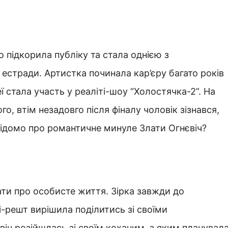
о підкорила публіку та стала однією з
 естради. Артистка починала кар’єру багато років
 стала участь у реаліті-шоу “Холостячка-2”. На
о, втім незадовго після фіналу чоловік зізнався,
 відомо про романтичне минуле Злати Огнєвіч?
ати про особисте життя. Зірка завжди до
-решт вирішила поділитись зі своїми
іч розійшлась зі своїм коханим, з яким планувал