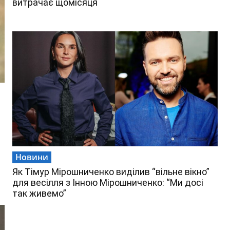
витрачає щомісяця
Новини
Як Тімур Мірошниченко виділив “вільне вікно”
для весілля з Інною Мірошниченко: “Ми досі
так живемо”