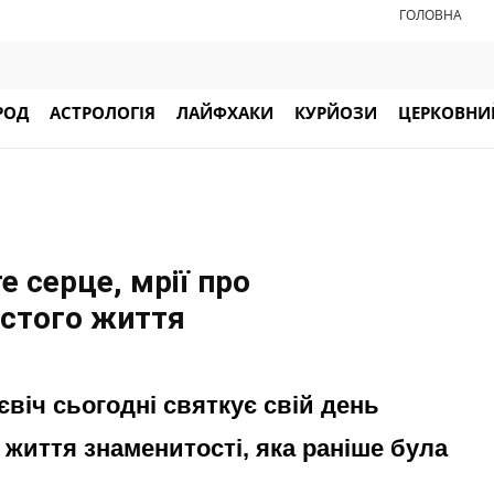
ГОЛОВНА
РОД
АСТРОЛОГІЯ
ЛАЙФХАКИ
КУРЙОЗИ
ЦЕРКОВНИЙ
те серце, мрії про
истого життя
євіч сьогодні святкує свій день
життя знаменитості, яка раніше була