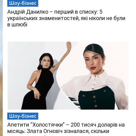
Шоу-бізнес
Андрій Данилко – перший в списку: 5
українських знаменитостей, які ніколи не були
в шлюбі
Шоу-бізнес
Апетити “Холостячки” – 200 тисяч доларів на
місяць: Злата Огнєвіч зізналася, скільки