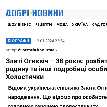
ШОУ-БІЗНЕС
РЕЦЕПТИ
МОДА
УКРАЇНА
САД-ГО
БІОГРАФІЇ
12.01.2024 22:34
Автор:
Анастасія Кришталь
Златі Огнєвіч – 38 років: розби
родину та інші подробиці особ
Холостячки
Відома українська співачка Злата Огн
народження. Що відомо про особисте 
головною героїнею "Холостячки"?