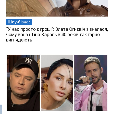
Шоу-бізнес
“У нас просто є гроші”: Злата Огнєвіч зізналася,
чому вона і Тіна Кароль в 40 років так гарно
виглядають