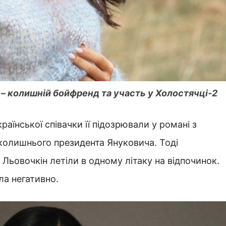
 – колишній бойфренд та участь у Холостячці-2
країнської співачки її підозрювали у романі з
колишнього президента Януковича. Тоді
й Льовочкін летіли в одному літаку на відпочинок.
ла негативно.