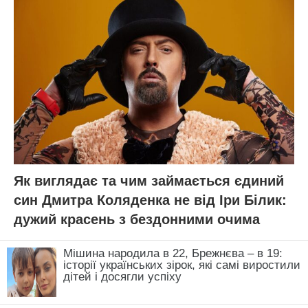
Як виглядає та чим займається єдиний
син Дмитра Коляденка не від Іри Білик:
дужий красень з бездонними очима
Мішина народила в 22, Брежнєва – в 19:
історії українських зірок, які самі виростили
дітей і досягли успіху