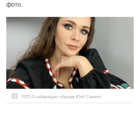
фото.
ТОП-3 найкращих образів Юлії Саніної