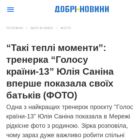
ГОЛОВНА
ШОУ-БІЗНЕС
ФОТО
“Такі теплі моменти”:
тренерка “Голосу
країни-13” Юлія Саніна
вперше показала своїх
батьків (ФОТО)
Одна з найкращих тренерок проєкту "Голос
країни-13" Юлія Саніна показала в Мережі
рідкісне фото з родиною. Зірка розповіла,
чому зараз дуже важливо робити спільні