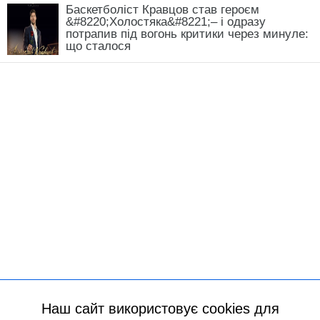
Баскетболіст Кравцов став героєм
&#8220;Холостяка&#8221;– і одразу
потрапив під вогонь критики через минуле:
що сталося
Наш сайт використовує cookies для