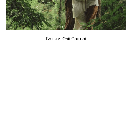
Батьки Юлії Саніної