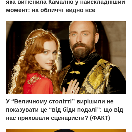
яка витіснила Камалію у найскладніший
момент: на обличчі видно все
У “Величному столітті” вирішили не
показувати це “від біди подалі”: що від
нас приховали сценаристи? (ФАКТ)