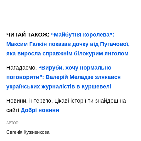
ЧИТАЙ ТАКОЖ:
“Майбутня королева”:
Максим Галкін показав дочку від Пугачової,
яка виросла справжнім білокурим янголом
Нагадаємо,
“Вируби, хочу нормально
поговорити”: Валерій Меладзе злякався
українських журналістів в Куршевелі
Новини, інтерв’ю, цікаві історії ти знайдеш на
сайті
Добрі новини
АВТОР:
Євгенія Кужненкова