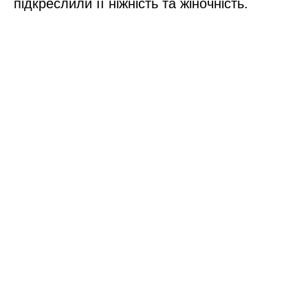
підкреслили її ніжність та жіночність.