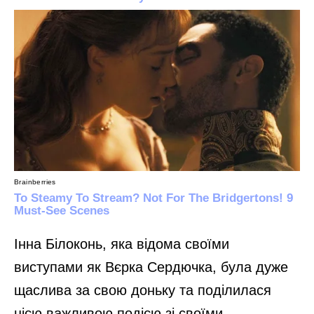
Інна Білоконь, яка відома своїми
виступами як Вєрка Сердючка, була дуже
щаслива за свою доньку та поділилася
цією важливою подією зі своїми