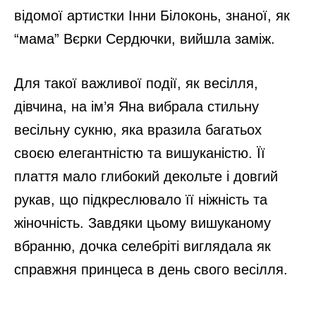
відомої артистки Інни Білоконь, знаної, як
“мама” Вєрки Сердючки, вийшла заміж.
Для такої важливої події, як весілля,
дівчина, на ім’я Яна вибрала стильну
весільну сукню, яка вразила багатьох
своєю елегантністю та вишуканістю. Її
плаття мало глибокий декольте і довгий
рукав, що підкреслювало її ніжність та
жіночність. Завдяки цьому вишуканому
вбранню, дочка селебріті виглядала як
справжня принцеса в день свого весілля.