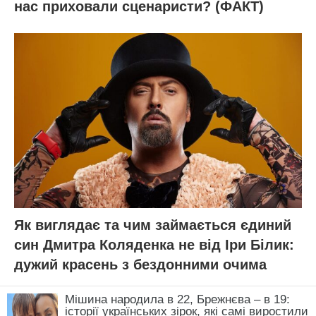
нас приховали сценаристи? (ФАКТ)
Як виглядає та чим займається єдиний
син Дмитра Коляденка не від Іри Білик:
дужий красень з бездонними очима
Мішина народила в 22, Брежнєва – в 19:
історії українських зірок, які самі виростили