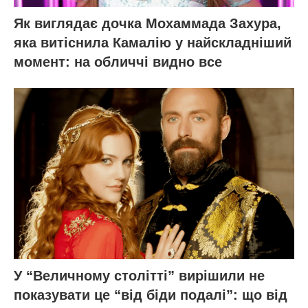
Як виглядає дочка Мохаммада Захура,
яка витіснила Камалію у найскладніший
момент: на обличчі видно все
У “Величному столітті” вирішили не
показувати це “від біди подалі”: що від