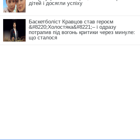
дітей і досягли успіху
Баскетболіст Кравцов став героєм
&#8220;Холостяка&#8221;– і одразу
потрапив під вогонь критики через минуле:
що сталося