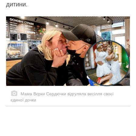
дитини.
Мама Вєрки Сердючки відгуляла весілля своєї
єдиної дочки