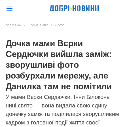
ГОЛОВНА
ШОУ-БІЗНЕС
ФОТО
Дочка мами Вєрки
Сердючки вийшла заміж:
зворушливі фото
розбурхали мережу, але
Данилка там не помітили
У мами Вєрки Сердючки, Інни Білоконь
нині свято — вона видала свою єдину
донечку заміж та поділилася зворушливим
кадром з головної події життя своєї