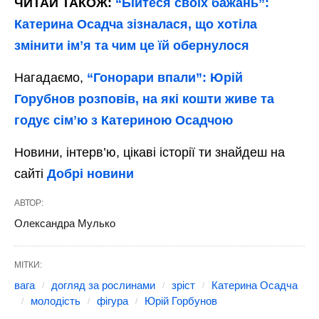
ЧИТАЙ ТАКОЖ:
“Бійтеся своїх бажань”:
Катерина Осадча зізналася, що хотіла
змінити імʼя та чим це їй обернулося
Нагадаємо,
“Гонорари впали”: Юрій
Горубнов розповів, на які кошти живе та
годує сімʼю з Катериною Осадчою
Новини, інтерв’ю, цікаві історії ти знайдеш на
сайті
Добрі новини
АВТОР:
Олександра Мулько
МІТКИ:
вага
догляд за рослинами
зріст
Катерина Осадча
молодість
фігура
Юрій Горбунов