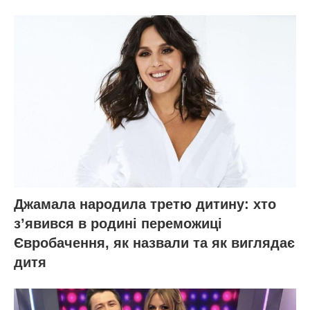
Джамала народила третю дитину: хто
зʼявився в родині переможиці
Євробачення, як назвали та як виглядає
дитя