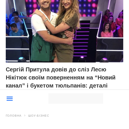
Сергій Притула довів до сліз Лесю
Нікітюк своїм поверненням на “Новий
канал” і букетом тюльпанів: деталі