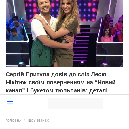
Сергій Притула довів до сліз Лесю
Нікітюк своїм поверненням на “Новий
канал” і букетом тюльпанів: деталі