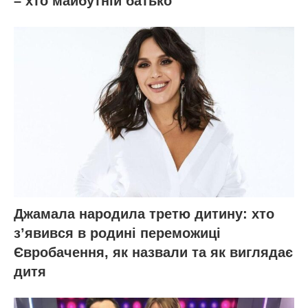
– хто майбутній батько
Джамала народила третю дитину: хто
зʼявився в родині переможиці
Євробачення, як назвали та як виглядає
дитя