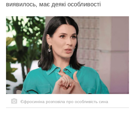
виявилось, має деякі особливості
Єфросиніна розповіла про особливість сина