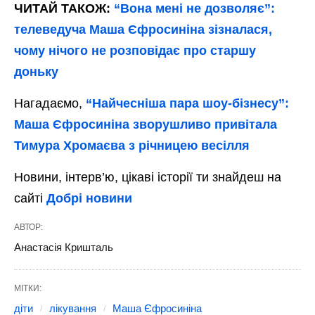
ЧИТАЙ ТАКОЖ:
“Вона мені не дозволяє”:
телеведуча Маша Єфросиніна зізналася,
чому нічого не розповідає про старшу
доньку
Нагадаємо,
“Найчесніша пара шоу-бізнесу”:
Маша Єфросиніна зворушливо привітала
Тимура Хромаєва з річницею весілля
Новини, інтерв’ю, цікаві історії ти знайдеш на
сайті
Добрі новини
АВТОР:
Анастасія Кришталь
МІТКИ:
діти
лікування
Маша Єфросиніна