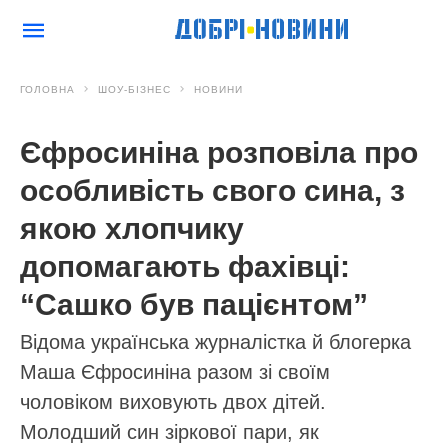
ГОЛОВНА
ШОУ-БІЗНЕС
НОВИНИ
Єфросиніна розповіла про
особливість свого сина, з
якою хлопчику
допомагають фахівці:
“Сашко був пацієнтом”
Відома українська журналістка й блогерка
Маша Єфросиніна разом зі своїм
чоловіком виховують двох дітей.
Молодший син зіркової пари, як