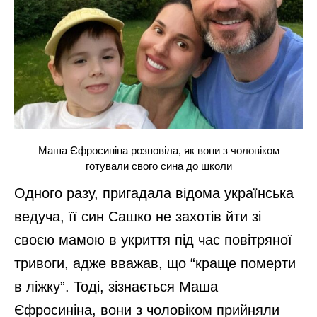
Маша Єфросиніна розповіла, як вони з чоловіком
готували свого сина до школи
Одного разу, пригадала відома українська
ведуча, її син Сашко не захотів йти зі
своєю мамою в укриття під час повітряної
тривоги, адже вважав, що “краще померти
в ліжку”. Тоді, зізнається Маша
Єфросиніна, вони з чоловіком прийняли