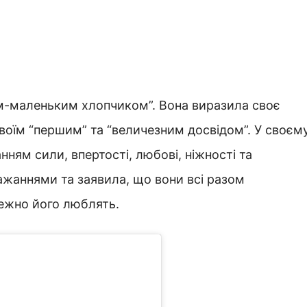
им-маленьким хлопчиком”. Вона виразила своє
воїм “першим” та “величезним досвідом”. У своєм
ням сили, впертості, любові, ніжності та
ажаннями та заявила, що вони всі разом
межно його люблять.