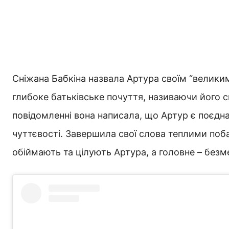
Сніжана Бабкіна назвала Артура своїм “велик
глибоке батьківське почуття, називаючи його с
повідомленні вона написала, що Артур є поєднан
чуттєвості. Завершила свої слова теплими поб
обіймають та цілують Артура, а головне – без