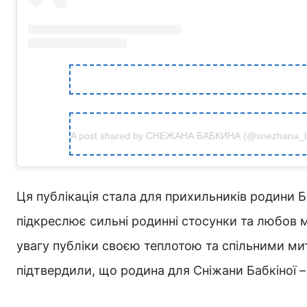
A post shared by СНЕЖАНА БАБКИНА (@snezhana_b
Ця публікація стала для прихильників родини
підкреслює сильні родинні стосунки та любов мі
увагу публіки своєю теплотою та спільними мит
підтвердили, що родина для Сніжани Бабкіної –