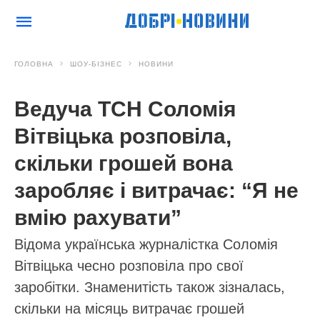
ГОЛОВНА
ШОУ-БІЗНЕС
НОВИНИ
Ведуча ТСН Соломія
Вітвіцька розповіла,
скільки грошей вона
заробляє і витрачає: “Я не
вмію рахувати”
Відома українська журналістка Соломія
Вітвіцька чесно розповіла про свої
заробітки. Знаменитість також зізналась,
скільки на місяць витрачає грошей