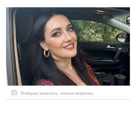
Вітвіцька зізналась, скільки витрачає