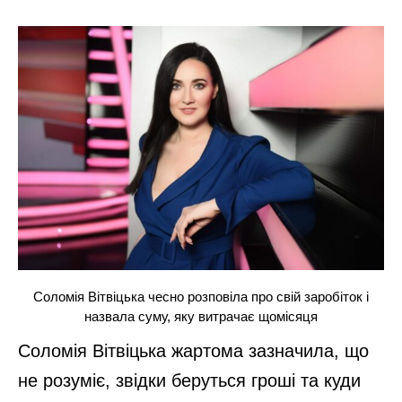
Соломія Вітвіцька чесно розповіла про свій заробіток і
назвала суму, яку витрачає щомісяця
Соломія Вітвіцька жартома зазначила, що
не розуміє, звідки беруться гроші та куди