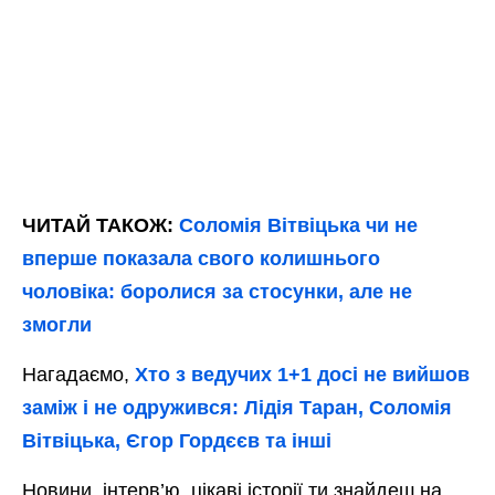
ЧИТАЙ ТАКОЖ:
Соломія Вітвіцька чи не
вперше показала свого колишнього
чоловіка: боролися за стосунки, але не
змогли
Нагадаємо,
Хто з ведучих 1+1 досі не вийшов
заміж і не одружився: Лідія Таран, Соломія
Вітвіцька, Єгор Гордєєв та інші
Новини, інтерв’ю, цікаві історії ти знайдеш на