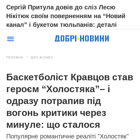
Сергій Притула довів до сліз Лесю
Нікітюк своїм поверненням на “Новий
канал” і букетом тюльпанів: деталі