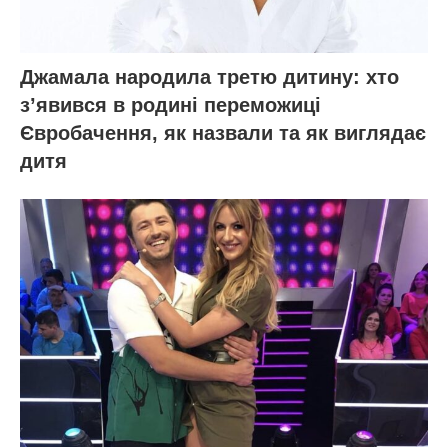
Джамала народила третю дитину: хто
зʼявився в родині переможиці
Євробачення, як назвали та як виглядає
дитя