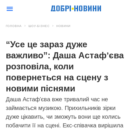
ГОЛОВНА
ШОУ-БІЗНЕС
НОВИНИ
“Усе це зараз дуже
важливо”: Даша Астафʼєва
розповіла, коли
повернеться на сцену з
новими піснями
Даша Астафʼєва вже тривалий час не
займається музикою. Прихильників зірки
дуже цікавить, чи зможуть вони ще колись
побачити її на сцені. Екс-співачка вирішила