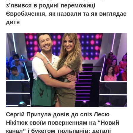
зʼявився в родині переможиці
Євробачення, як назвали та як виглядає
дитя
Сергій Притула довів до сліз Лесю
Нікітюк своїм поверненням на “Новий
канал” і букетом тюльпанів: деталі