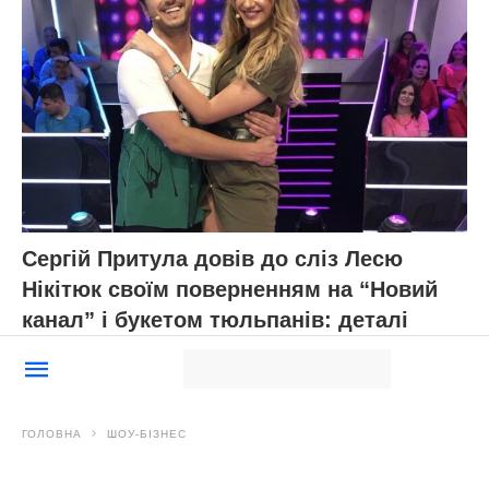
Сергій Притула довів до сліз Лесю
Нікітюк своїм поверненням на “Новий
канал” і букетом тюльпанів: деталі