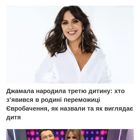
Джамала народила третю дитину: хто
зʼявився в родині переможиці
Євробачення, як назвали та як виглядає
дитя