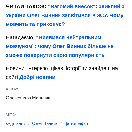
ЧИТАЙ ТАКОЖ:
“Вагомий внесок”: зниклий з
України Олег Винник засвітився в ЗСУ. Чому
мовчить та приховує?
Нагадаємо,
“Виявився нейтральним
мовчуном”: чому Олег Винник більше не
зможе повернути свою популярність
Новини, інтерв’ю, цікаві історії ти знайдеш на
сайті
Добрі новини
АВТОР:
Олександра Мельник
МІТКИ:
куди зник
Олег Винник
фотографія