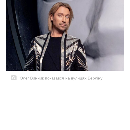
Олег Винник показався на вулицях Берліну