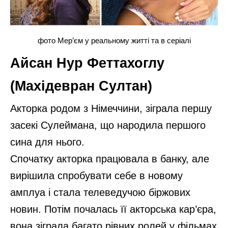
фото Мер’єм у реальному житті та в серіалі
Айсан Нур Феттахоглу
(Махідевран Султан)
Акторка родом з Німеччини, зіграла першу
засекі Сулеймана, що народила першого
сина для нього.
Спочатку акторка працювала в банку, але
вирішила спробувати себе в новому
амплуа і стала телеведучою біржових
новин. Потім почалась її акторська кар’єра,
вона зіграла багато рівних ролей у фільмах