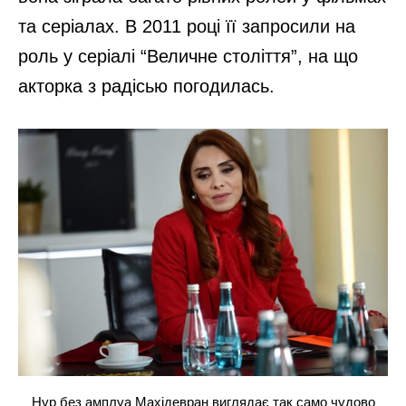
та серіалах. В 2011 році її запросили на
роль у серіалі “Величне століття”, на що
акторка з радісью погодилась.
Нур без амплуа Махідевран виглядає так само чудово