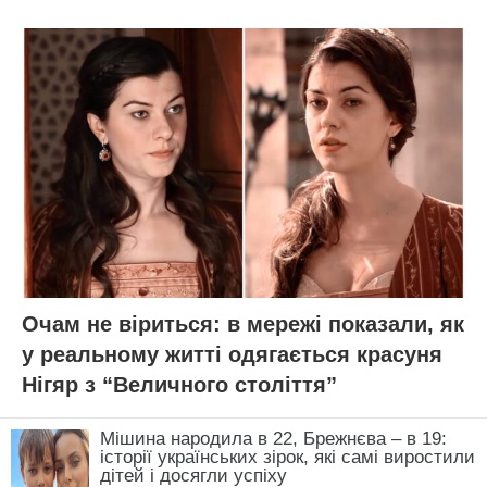
Очам не віриться: в мережі показали, як
у реальному житті одягається красуня
Нігяр з “Величного століття”
Мішина народила в 22, Брежнєва – в 19:
історії українських зірок, які самі виростили
дітей і досягли успіху