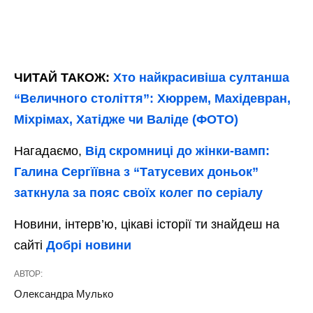
ЧИТАЙ ТАКОЖ:
Хто найкрасивіша султанша
“Величного століття”: Хюррем, Махідевран,
Міхрімах, Хатідже чи Валіде (ФОТО)
Нагадаємо,
Від скромниці до жінки-вамп:
Галина Сергїївна з “Татусевих доньок”
заткнула за пояс своїх колег по серіалу
Новини, інтерв’ю, цікаві історії ти знайдеш на
сайті
Добрі новини
АВТОР:
Олександра Мулько