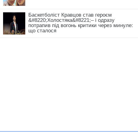
Баскетболіст Кравцов став героєм
&#8220;Холостяка&#8221;– і одразу
потрапив під вогонь критики через минуле:
що сталося