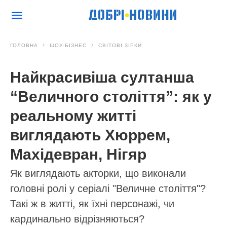
ГОЛОВНА
ШОУ-БІЗНЕС
СВІТОВІ ЗІРКИ
Найкрасивіша султанша
“Величного століття”: як у
реальному житті
виглядають Хюррем,
Махідевран, Нігяр
Як виглядають акторки, що виконали
головні ролі у серіалі "Величне століття"?
Такі ж в житті, як їхні персонажі, чи
кардинально відрізняються?