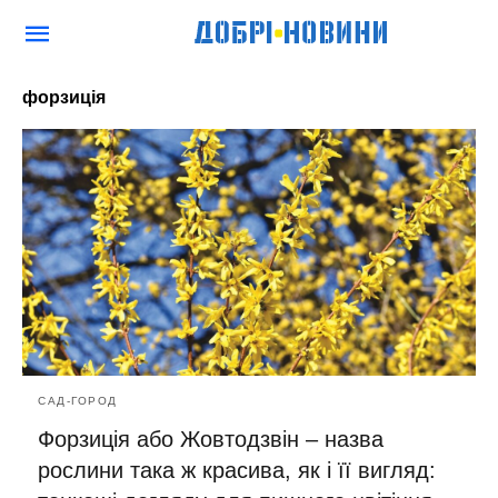
форзиція
САД-ГОРОД
Форзиція або Жовтодзвін – назва
рослини така ж красива, як і її вигляд: