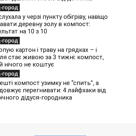
-город
слухала у черзі пункту обігріву, навіщо
авати деревну золу в компост:
ультат на 10 з 10
-город
опую картон і траву на грядках – і
ля стає живою за 3 тижні: компост,
й нічого не коштує
-город
ешті компост узимку не “спить”, а
довжує перегнивати: 4 лайфхаки від
річного дідуся-городника