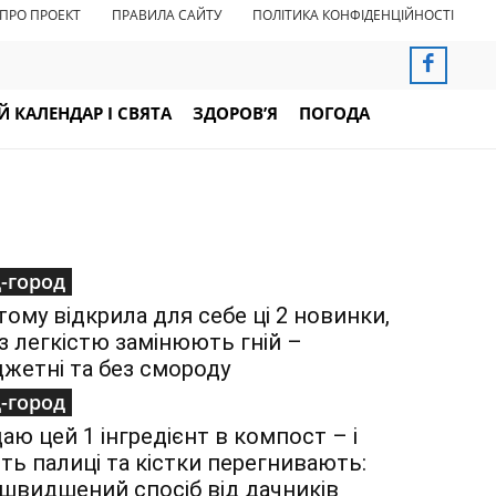
ПРО ПРОЕКТ
ПРАВИЛА САЙТУ
ПОЛІТИКА КОНФІДЕНЦІЙНОСТІ
 КАЛЕНДАР І СВЯТА
ЗДОРОВ’Я
ПОГОДА
-город
 тому відкрила для себе ці 2 новинки,
 із легкістю замінюють гній –
жетні та без смороду
-город
аю цей 1 інгредієнт в компост – і
іть палиці та кістки перегнивають:
швидшений спосіб від дачників