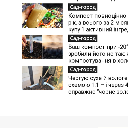
Сад-город
Компост повноцінно д
рік, а всього за 2 міс
купу 1 активний інгре
Сад-город
Ваш компост при -20°
зробили його не так:
компостування в хол
Сад-город
Чергую сухе й вологе
схемою 1:1 – і через 
справжнє “чорне зол