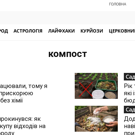
ГОЛОВНА
РОД
АСТРОЛОГІЯ
ЛАЙФХАКИ
КУРЙОЗИ
ЦЕРКОВНИЙ
компост
Сад
рацювали, тому я
Рік
: прискорюю
які
ез хімії
бюд
Сад
прокинувся: як
Дод
купу відходів на
нав
ороду
при