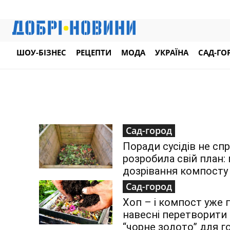
ШОУ-БІЗНЕС
РЕЦЕПТИ
МОДА
УКРАЇНА
САД-ГО
Сад-город
Поради сусідів не сп
розробила свій план
дозрівання компосту б
Сад-город
Хоп – і компост уже 
навесні перетворити 
“чорне золото” для г