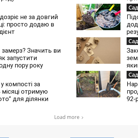
Сад
озріє не за довгий
Під
яці: просто додаю в
дод
дієнт
рез
Сад
 замерз? Значить ви
Зак
 як запустити
зем
одну пору року
яки
Сад
 у компості за
Нар
4 місяці отримую
про
ото” для ділянки
92-
Load more