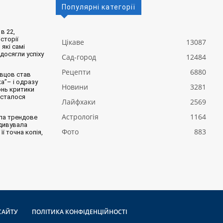
Популярні категорії
в 22,
сторії
Цікаве
13087
 які самі
 досягли успіху
Сад-город
12484
Рецепти
6880
вцов став
а”– і одразу
Новини
3281
онь критики
 сталося
Лайфхаки
2569
Астрологія
1164
ла трендове
здивувала
Фото
883
її точна копія,
САЙТУ
ПОЛІТИКА КОНФІДЕНЦІЙНОСТІ