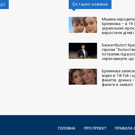
ції
Останні новини
Мішина народила 
Брежнєва – в 19: і
українських зірок,
виростили дітей і
Баскетболіст Кра
героєм “Холостяк
потрапив під вог
через минуле: що
Брежнєва записа
відео в TikTok і 
фанатів: донька – 
фанати в захваті
ГОЛОВНА
ПРО ПРОЕКТ
ПРАВИЛА 