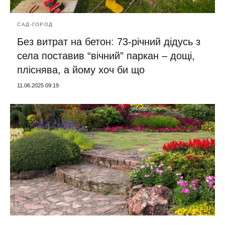
САД-ГОРОД
Без витрат на бетон: 73-річний дідусь з
села поставив “вічний” паркан – дощі,
пліснява, а йому хоч би що
11.06.2025 09:19