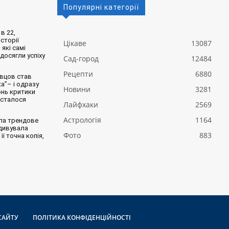
Популярні категорії
в 22,
сторії
Цікаве
13087
 які самі
 досягли успіху
Сад-город
12484
Рецепти
6880
вцов став
а”– і одразу
Новини
3281
онь критики
 сталося
Лайфхаки
2569
Астрологія
1164
ла трендове
здивувала
Фото
883
її точна копія,
САЙТУ
ПОЛІТИКА КОНФІДЕНЦІЙНОСТІ