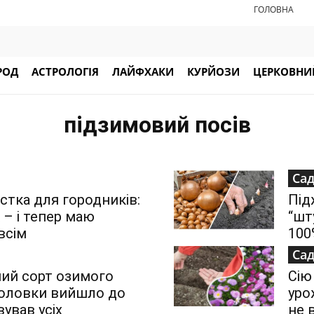
ГОЛОВНА
РОД
АСТРОЛОГІЯ
ЛАЙФХАКИ
КУРЙОЗИ
ЦЕРКОВНИЙ
підзимовий посів
Сад
астка для городників:
Під
 – і тепер маю
“шт
всім
100
Сад
ний сорт озимого
Сію 
 головки вийшло до
уро
вував усіх
не 