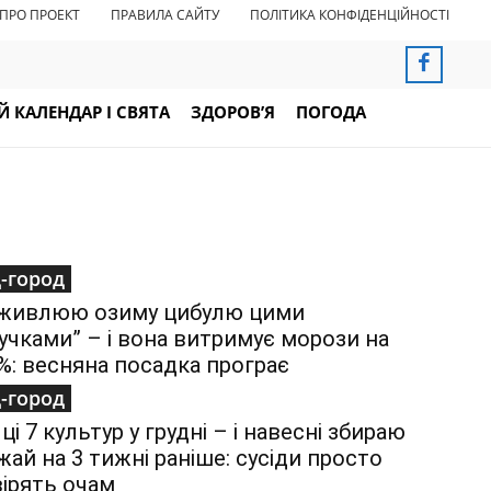
ПРО ПРОЕКТ
ПРАВИЛА САЙТУ
ПОЛІТИКА КОНФІДЕНЦІЙНОСТІ
 КАЛЕНДАР І СВЯТА
ЗДОРОВ’Я
ПОГОДА
-город
живлюю озиму цибулю цими
учками” – і вона витримує морози на
%: весняна посадка програє
-город
ці 7 культур у грудні – і навесні збираю
жай на 3 тижні раніше: сусіди просто
вірять очам