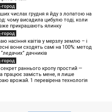
-город
-ших числах грудня я йду з лопатою на
од: чому висадила цибулю тоді, коли
 вже прикрашають ялинку
-город
аю насіння квітів у мерзлу землю – і
есні вони сходять самі на 100%: метод
 “ледачих” дачників
-город
 секрет раннього кропу простий —
а працює замість мене, я лише
раю врожай. 1 перевірена технологія