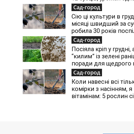
Сад-город
Сію ці культури в груд
місяці швидший за су
робила 30 років посп
Сад-город
Посіяла кріп у грудні,
“килим” із зелені раніш
поради для щедрого
Сад-город
Коли навесні всі тіл
комірки з насінням, 
вітамінам: 5 рослин с