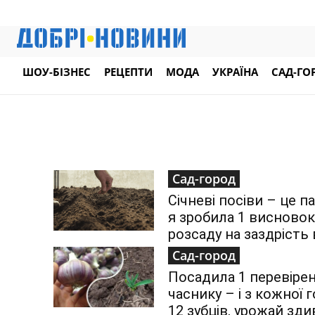
ШОУ-БІЗНЕС
РЕЦЕПТИ
МОДА
УКРАЇНА
САД-ГО
Сад-город
Січневі посіви – це п
я зробила 1 висновок
розсаду на заздрість 
Сад-город
Посадила 1 перевіре
часнику – і з кожної
12 зубців, урожай зди