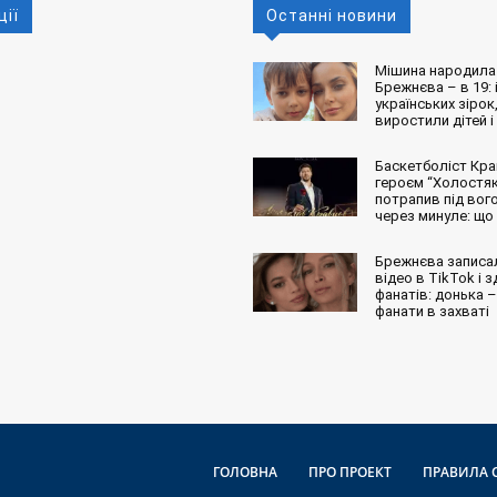
ції
Останні новини
Мішина народила 
Брежнєва – в 19: і
українських зірок,
виростили дітей і
Баскетболіст Кра
героєм “Холостяк
потрапив під вог
через минуле: що
Брежнєва записа
відео в TikTok і 
фанатів: донька – 
фанати в захваті
ГОЛОВНА
ПРО ПРОЕКТ
ПРАВИЛА 