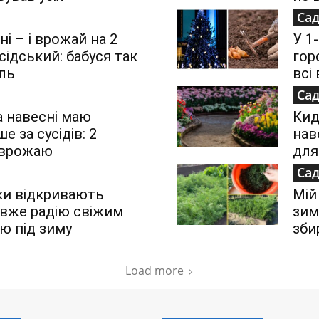
Сад
ні – і врожай на 2
У 1
сідський: бабуся так
гор
іль
всі
Сад
 а навесні маю
Кид
е за сусідів: 2
нав
 врожаю
для
Сад
ьки відкривають
Мій
я вже радію свіжим
зим
ію під зиму
зби
Load more