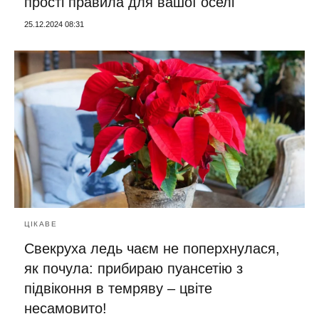
прості правила для вашої оселі
25.12.2024 08:31
ЦІКАВЕ
Свекруха ледь чаєм не поперхнулася,
як почула: прибираю пуансетію з
підвіконня в темряву – цвіте
несамовито!