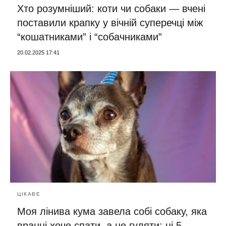
Хто розумніший: коти чи собаки — вчені
поставили крапку у вічній суперечці між
“кошатниками” і “собачниками”
20.02.2025 17:41
ЦІКАВЕ
Моя лінива кума завела собі собаку, яка
вранці хоче спати, а не гуляти: ці 5