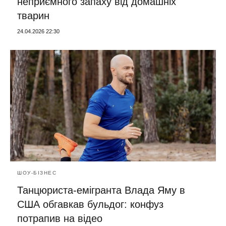
неприємного запаху від домашніх
тварин
24.04.2026 22:30
ШОУ-БІЗНЕС
Танцюриста-емігранта Влада Яму в
США обгавкав бульдог: конфуз
потрапив на відео