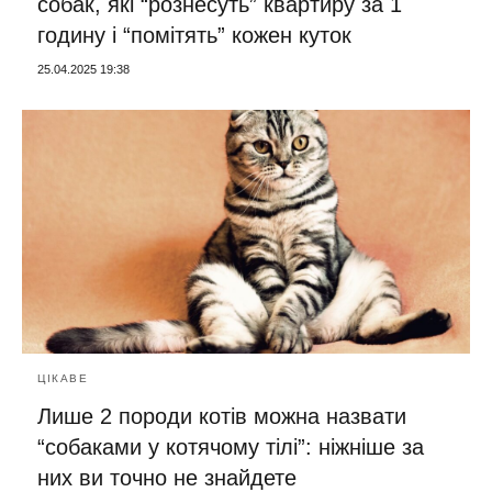
собак, які “рознесуть” квартиру за 1
годину і “помітять” кожен куток
25.04.2025 19:38
ЦІКАВЕ
Лише 2 породи котів можна назвати
“собаками у котячому тілі”: ніжніше за
них ви точно не знайдете