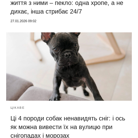
життя з ними – пекло: одна хропе, а не
дихає, інша стрибає 24/7
27.01.2026 09:02
ЦІКАВЕ
Ці 4 породи собак ненавидять сніг: і ось
як можна вивести їх на вулицю при
снігопадах і морозах