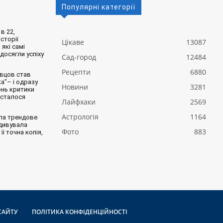
Популярні категорії
в 22,
сторії
Цікаве
13087
 які самі
 досягли успіху
Сад-город
12484
Рецепти
6880
вцов став
а”– і одразу
Новини
3281
онь критики
 сталося
Лайфхаки
2569
Астрологія
1164
ла трендове
здивувала
Фото
883
її точна копія,
САЙТУ
ПОЛІТИКА КОНФІДЕНЦІЙНОСТІ