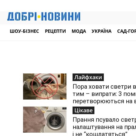
ШОУ-БІЗНЕС
РЕЦЕПТИ
МОДА
УКРАЇНА
САД-ГО
Лайфхаки
Пора ховати светри в
тим – випрати: 3 пом
перетворюються на 
Цікаве
Прання псувало светр
налаштування на прал
і не “кошлатяться”