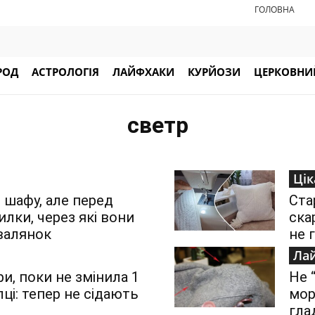
ГОЛОВНА
РОД
АСТРОЛОГІЯ
ЛАЙФХАКИ
КУРЙОЗИ
ЦЕРКОВНИЙ
светр
Цік
 шафу, але перед
Ста
илки, через які вони
ска
валянок
не 
Ла
и, поки не змінила 1
Не 
ці: тепер не сідають
мор
гла