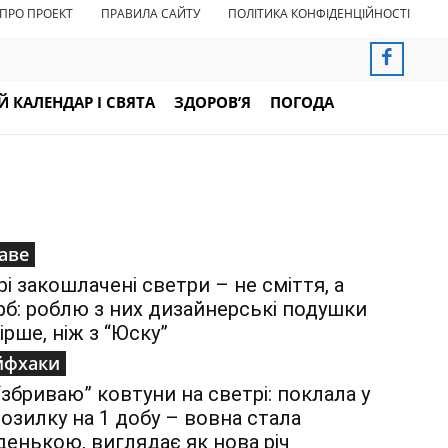
ПРО ПРОЕКТ
ПРАВИЛА САЙТУ
ПОЛІТИКА КОНФІДЕНЦІЙНОСТІ
 КАЛЕНДАР І СВЯТА
ЗДОРОВ’Я
ПОГОДА
аве
рі закошлачені светри – не сміття, а
рб: роблю з них дизайнерські подушки
гірше, ніж з “Юску”
йфхаки
“збриваю” ковтуни на светрі: поклала у
озилку на 1 добу – вовна стала
денькою, виглядає як нова річ