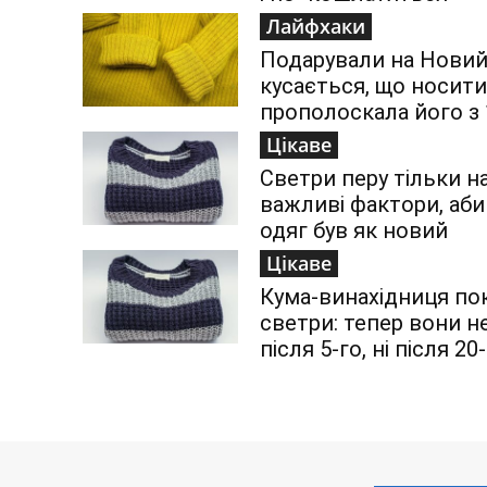
Лайфхаки
Подарували на Новий р
кусається, що носит
прополоскала його з
Цікаве
Светри перу тільки н
важливі фактори, аби 
одяг був як новий
Цікаве
Кума-винахідниця пок
светри: тепер вони н
після 5-го, ні після 2