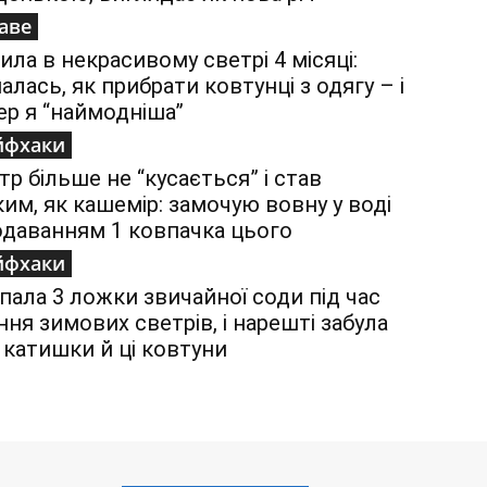
аве
ила в некрасивому светрі 4 місяці:
налась, як прибрати ковтунці з одягу – і
ер я “наймодніша”
йфхаки
тр більше не “кусається” і став
ким, як кашемір: замочую вовну у воді
одаванням 1 ковпачка цього
йфхаки
пала 3 ложки звичайної соди під час
ння зимових светрів, і нарешті забула
 катишки й ці ковтуни