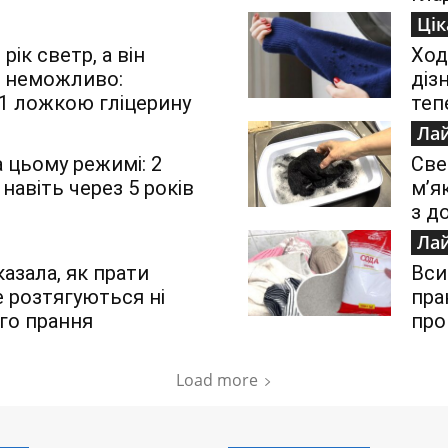
Цік
ік светр, а він
Ход
и неможливо:
діз
 1 ложкою гліцерину
теп
Ла
а цьому режимі: 2
Све
навіть через 5 років
м’я
з д
Ла
азала, як прати
Вси
е розтягуються ні
пра
0-го прання
про
Load more