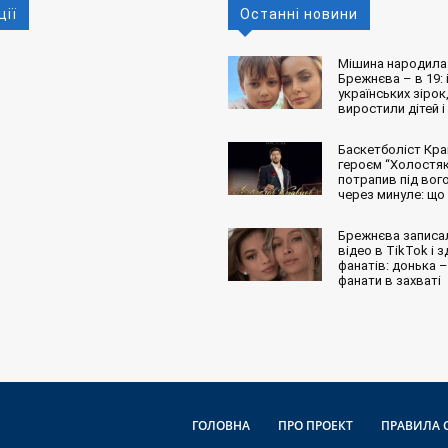
ції
Останні новини
Мішина народила 
Брежнєва – в 19: і
українських зірок,
виростили дітей і
Баскетболіст Кра
героєм “Холостяк
потрапив під вог
через минуле: що
Брежнєва записа
відео в TikTok і 
фанатів: донька – 
фанати в захваті
ГОЛОВНА
ПРО ПРОЕКТ
ПРАВИЛА 