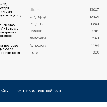
в 22,
сторії
Цікаве
13087
 які самі
 досягли успіху
Сад-город
12484
Рецепти
6880
вцов став
а”– і одразу
Новини
3281
онь критики
 сталося
Лайфхаки
2569
Астрологія
1164
ла трендове
здивувала
Фото
883
її точна копія,
САЙТУ
ПОЛІТИКА КОНФІДЕНЦІЙНОСТІ