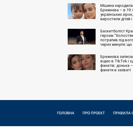
Мішина народила 
Брежнєва – в 19: і
українських зірок,
виростили дітей і
Баскетболіст Кра
героєм “Холостяк
потрапив під вог
через минуле: що
Брежнєва записа
відео в TikTok і 
фанатів: донька – 
фанати в захваті
ГОЛОВНА
ПРО ПРОЕКТ
ПРАВИЛА 