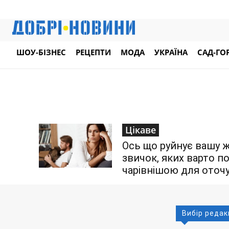
ШОУ-БІЗНЕС
РЕЦЕПТИ
МОДА
УКРАЇНА
САД-ГО
Цікаве
Ось що руйнує вашу ж
звичок, яких варто п
чарівнішою для оточ
Вибір редак