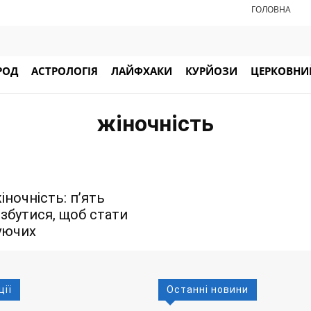
ГОЛОВНА
РОД
АСТРОЛОГІЯ
ЛАЙФХАКИ
КУРЙОЗИ
ЦЕРКОВНИЙ
жіночність
іночність: п’ять
озбутися, щоб стати
уючих
ції
Останні новини