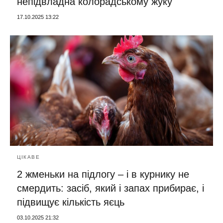
непідвладна колорадському жуку
17.10.2025 13:22
ЦІКАВЕ
2 жменьки на підлогу – і в курнику не
смердить: засіб, який і запах прибирає, і
підвищує кількість яєць
03.10.2025 21:32