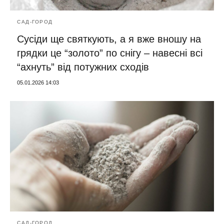
САД-ГОРОД
Сусіди ще святкують, а я вже вношу на
грядки це “золото” по снігу – навесні всі
“ахнуть” від потужних сходів
05.01.2026 14:03
САД-ГОРОД