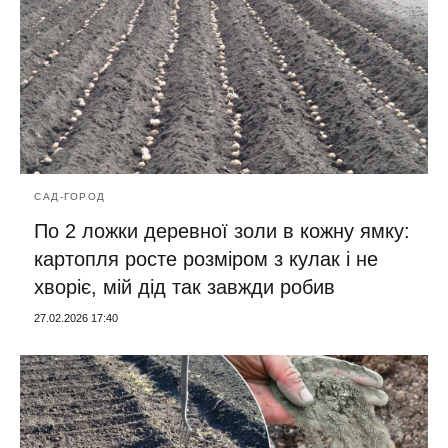
САД-ГОРОД
По 2 ложки деревної золи в кожну ямку:
картопля росте розміром з кулак і не
хворіє, мій дід так завжди робив
27.02.2026 17:40