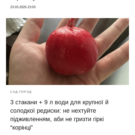
23.03.2026 23:03
САД-ГОРОД
3 стакани + 9 л води для крупної й
солодкої редиски: не нехтуйте
підживленням, аби не гризти гіркі
“корінці”