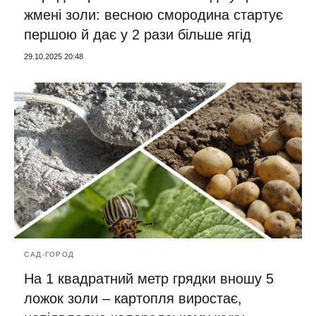
жмені золи: весною смородина стартує
першою й дає у 2 рази більше ягід
29.10.2025 20:48
САД-ГОРОД
На 1 квадратний метр грядки вношу 5
ложок золи – картопля виростає,