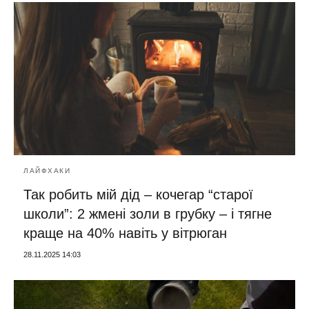
ЛАЙФХАКИ
Так робить мій дід – кочегар “старої
школи”: 2 жмені золи в грубку – і тягне
краще на 40% навіть у вітрюган
28.11.2025 14:03