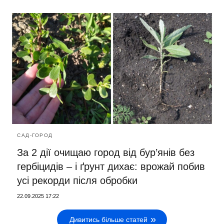
САД-ГОРОД
За 2 дії очищаю город від бур’янів без
гербіцидів – і ґрунт дихає: врожай побив
усі рекорди після обробки
22.09.2025 17:22
Дивитись більше статей