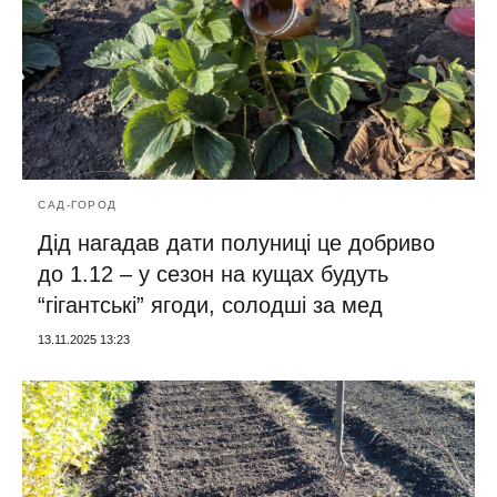
САД-ГОРОД
Дід нагадав дати полуниці це добриво
до 1.12 – у сезон на кущах будуть
“гігантські” ягоди, солодші за мед
13.11.2025 13:23