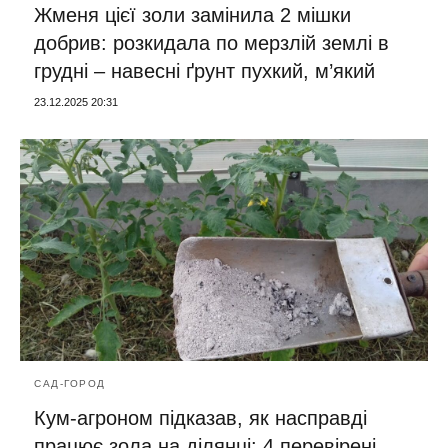
Жменя цієї золи замінила 2 мішки
добрив: розкидала по мерзлій землі в
грудні – навесні ґрунт пухкий, м’який
23.12.2025 20:31
САД-ГОРОД
Кум-агроном підказав, як насправді
працює зола на ділянці: 4 перевірені