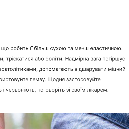
 що робить її більш сухою та менш еластичною.
и, тріскатися або боліти. Надмірна вага погіршує
кератолітиками, допомагають відшарувати міцний
ористовуйте пемзу. Щодня застосовуйте
 червоніють, поговоріть зі своїм лікарем.