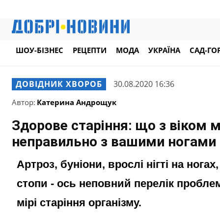
ШОУ-БІЗНЕС
РЕЦЕПТИ
МОДА
УКРАЇНА
САД-ГО
ДОВІДНИК ХВОРОБ
30.08.2020 16:36
Автор:
Катерина Андрощук
Здорове старіння: що з віком 
неправильно з вашими ногами
Артроз, буніони, врослі нігті на ногах
стопи - ось неповний перелік пробле
мірі старіння організму.