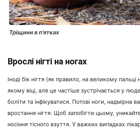
Тріщини в п’ятках
Врослі нігті на ногах
Іноді бік нігтя (як правило, на великому пальці
якому віці, але це частіше зустрічається у лю
боліти та інфікуватися. Потові ноги, надмірна в
вростання нігтя. Щоб запобігти цьому, уникайте
носіння тісного взуття. У важких випадках ліка