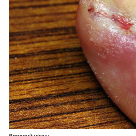
Врослий ніготь