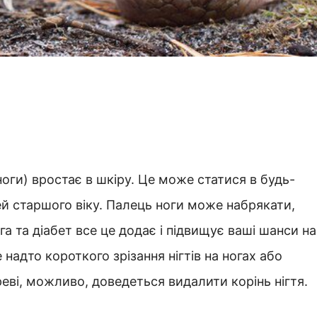
 ноги) вростає в шкіру. Це може статися в будь-
дей старшого віку. Палець ноги може набрякати,
ага та діабет все це додає і підвищує ваші шанси на
 надто короткого зрізання нігтів на ногах або
реві, можливо, доведеться видалити корінь нігтя.