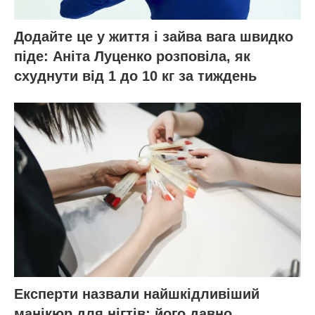
Додайте це у життя і зайва вага швидко
піде: Аніта Луценко розповіла, як
схуднути від 1 до 10 кг за тиждень
Експерти назвали найшкідливіший
манікюр для нігтів: його давно