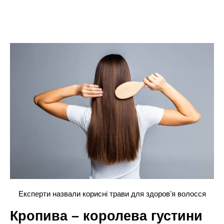
Експерти назвали корисні трави для здоровʼя волосся
Кропива – королева густини