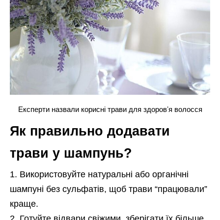
Експерти назвали корисні трави для здоровʼя волосся
Як правильно додавати
трави у шампунь?
Використовуйте натуральні або органічні
шампуні без сульфатів, щоб трави “працювали”
краще.
Готуйте відвари свіжими, зберігати їх більше