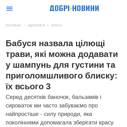
ГОЛОВНА
ЗДОРОВ'Я
КРАСА
Бабуся назвала цілющі
трави, які можна додавати
у шампунь для густини та
приголомшливого блиску:
їх всього 3
Серед десятків баночок, бальзамів і
сироваток ми часто забуваємо про
найпростіше - силу природи, яка
поколіннями допомагала зберігати красу.