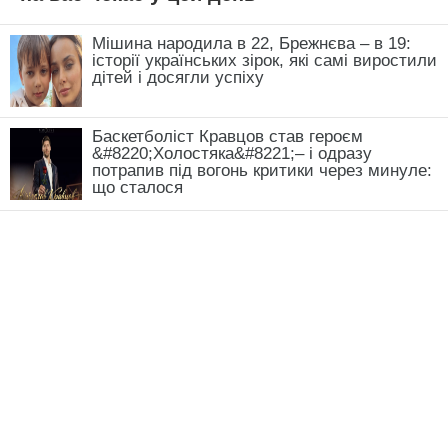
Мішина народила в 22, Брежнєва – в 19:
історії українських зірок, які самі виростили
дітей і досягли успіху
Баскетболіст Кравцов став героєм
&#8220;Холостяка&#8221;– і одразу
потрапив під вогонь критики через минуле:
що сталося