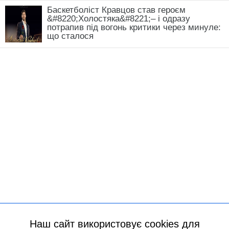
Баскетболіст Кравцов став героєм
&#8220;Холостяка&#8221;– і одразу
потрапив під вогонь критики через минуле:
що сталося
Наш сайт використовує cookies для