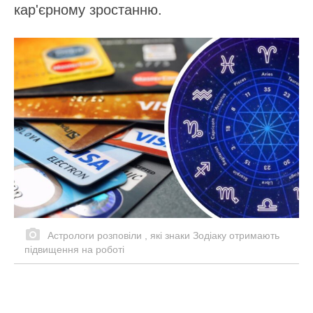
кар'єрному зростанню.
Астрологи розповіли , які знаки Зодіаку отримають
підвищення на роботі