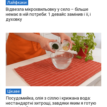
Лайфхаки
Відвезла мікрохвильовку у село – більше
немає в ній потреби: 1 девайс замінив і її, і
духовку
Цікаве
Посудомийка, олія з сіллю і крижана вода:
нестандартні хитрощі, завдяки яким я готую