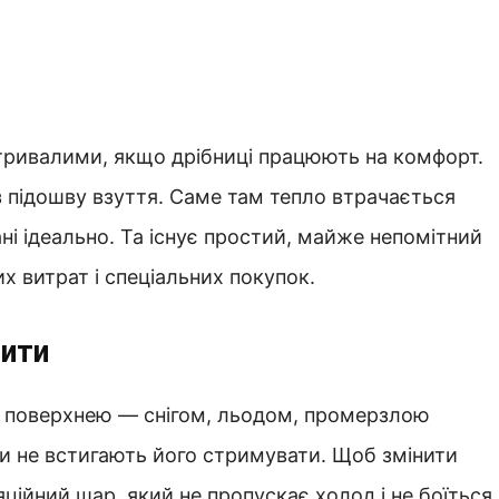
тривалими, якщо дрібниці працюють на комфорт.
 підошву взуття. Саме там тепло втрачається
ні ідеально. Та існує простий, майже непомітний
х витрат і спеціальних покупок.
нити
ю поверхнею — снігом, льодом, промерзлою
лки не встигають його стримувати. Щоб змінити
ційний шар, який не пропускає холод і не боїться