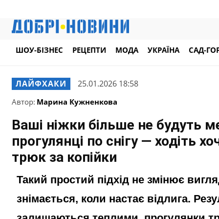
ШОУ-БІЗНЕС
РЕЦЕПТИ
МОДА
УКРАЇНА
САД-ГО
ЛАЙФХАКИ
25.01.2026 18:58
Автор:
Марина Кужненкова
Ваші ніжки більше не будуть м
прогулянці по снігу — ходіть хоч
трюк за копійки
Такий простий підхід не змінює вигляд
знімається, коли настає відлига. Рез
залишаються теплими, прогулянки т