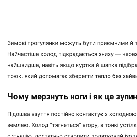
Зимові прогулянки можуть бути приємними й 
Найчастіше холод підкрадається знизу — через
найшвидше, навіть якщо куртка й шапка підібра
трюк, який допомагає зберегти тепло без зайви
Чому мерзнуть ноги і як це зупи
Підошва взуття постійно контактує з холодно
землею. Холод “тягнеться” вгору, а тонкі усті
ситуацію, достатньо створити додатковий ізоля