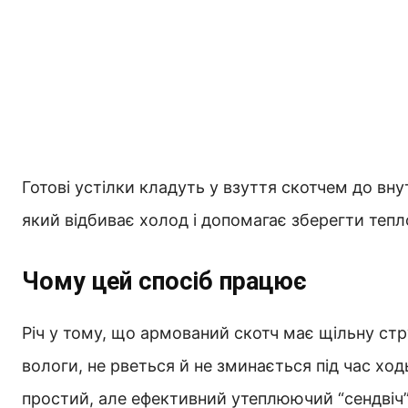
Готові устілки кладуть у взуття скотчем до вн
який відбиває холод і допомагає зберегти тепл
Чому цей спосіб працює
Річ у тому, що армований скотч має щільну стр
вологи, не рветься й не зминається під час хо
простий, але ефективний утеплюючий “сендвіч”