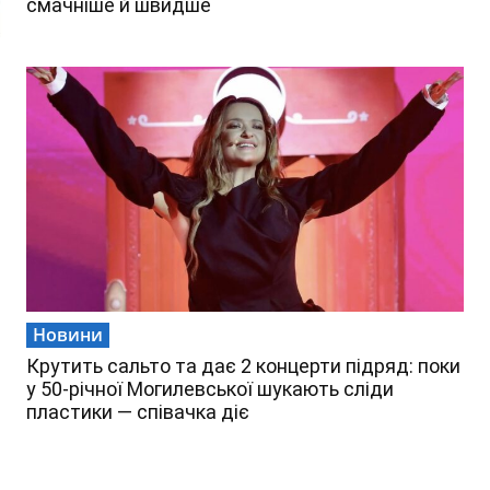
смачніше й швидше
Новини
Крутить сальто та дає 2 концерти підряд: поки
у 50-річної Могилевської шукають сліди
пластики — співачка діє