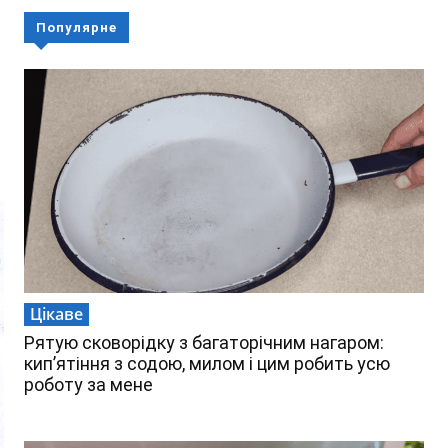
Популярне
Цікаве
Рятую сковорідку з багаторічним нагаром:
кип’ятіння з содою, милом і цим робить усю
роботу за мене