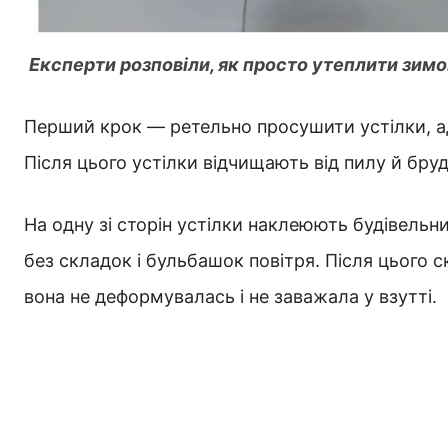
Експерти розповіли, як просто утеплити зимо
Перший крок — ретельно просушити устілки, ад
Після цього устілки відчищають від пилу й бру
На одну зі сторін устілки наклеюють будівельн
без складок і бульбашок повітря. Після цього 
вона не деформувалась і не заважала у взутті.