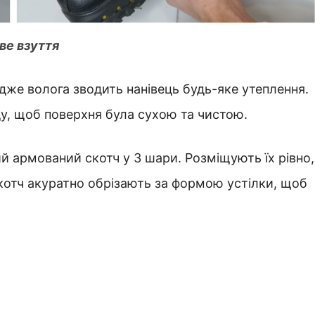
ве взуття
же волога зводить нанівець будь-яке утеплення.
ду, щоб поверхня була сухою та чистою.
ий армований скотч у 3 шари. Розміщують їх рівно,
скотч акуратно обрізають за формою устілки, щоб