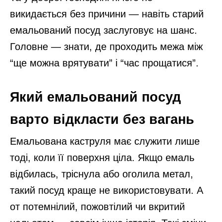
викидається без причини — навіть старий
емальований посуд заслуговує на шанс.
Головне — знати, де проходить межа між
“ще можна врятувати” і “час прощатися”.
Який емальований посуд
варто відкласти без вагань
Емальована каструля має служити лише
тоді, коли її поверхня ціла. Якщо емаль
відбилась, тріснула або оголила метал,
такий посуд краще не використовувати. А
от потемнілий, пожовтілий чи вкритий