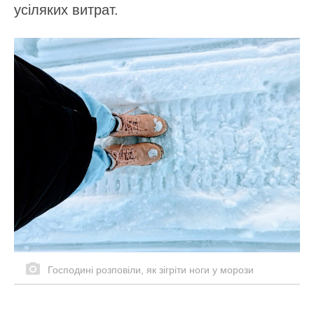
усіляких витрат.
Господині розповіли, як зігріти ноги у морози