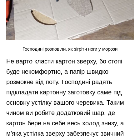
Господині розповіли, як зігріти ноги у морози
Не варто класти картон зверху, бо стопі
буде некомфортно, а папір швидко
розмокне від поту. Господині радять
підкладати картонну заготовку саме під
основну устілку вашого черевика. Таким
чином ви робите додатковий шар, де
картон бере на себе весь холод знизу, а
мʼяка устілка зверху забезпечує звичний