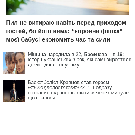
Пил не витираю навіть перед приходом
гостей, бо його нема: “коронна фішка”
моєї бабусі економить час та сили
Мішина народила в 22, Брежнєва – в 19:
історії українських зірок, які самі виростили
дітей і досягли успіху
Баскетболіст Кравцов став героєм
&#8220;Холостяка&#8221;– і одразу
потрапив під вогонь критики через минуле:
що сталося