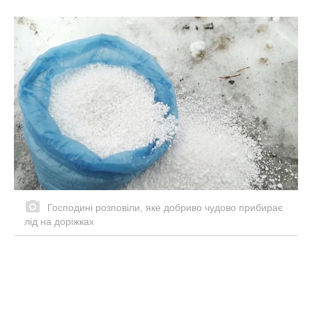
Господині розповіли, яке добриво чудово прибирає
лід на доріжках