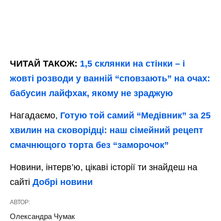
ЧИТАЙ ТАКОЖ:
1,5 склянки на стінки – і
жовті розводи у ванній “сповзають” на очах:
бабусин лайфхак, якому не зраджую
Нагадаємо,
Готую той самий “Медівник” за 25
хвилин на сковорідці: наш сімейний рецепт
смачнющого торта без “заморочок”
Новини, інтерв’ю, цікаві історії ти знайдеш на
сайті
Добрі новини
АВТОР:
Олександра Чумак