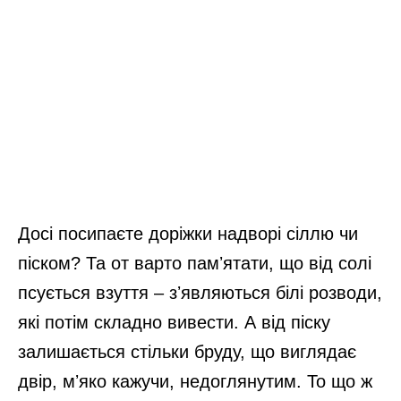
Досі посипаєте доріжки надворі сіллю чи
піском? Та от варто памʼятати, що від солі
псується взуття – зʼявляються білі розводи,
які потім складно вивести. А від піску
залишається стільки бруду, що виглядає
двір, мʼяко кажучи, недоглянутим. То що ж