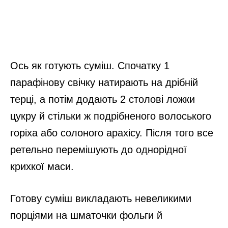
Ось як готують суміш. Спочатку 1
парафінову свічку натирають на дрібній
терці, а потім додають 2 столові ложки
цукру й стільки ж подрібненого волоського
горіха або солоного арахісу. Після того все
ретельно перемішують до однорідної
крихкої маси.
Готову суміш викладають невеликими
порціями на шматочки фольги й