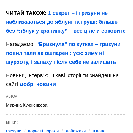
ЧИТАЙ ТАКОЖ:
1 секрет – і гризуни не
наближаються до яблуні та груші: більше
без “яблук у крапинку” – все ціле й соковите
Нагадаємо,
“Бризнула” по кутках – гризуни
повилітали як ошпарені: усю зиму ні
шурхоту, і запаху після себе не залишать
Новини, інтерв’ю, цікаві історії ти знайдеш на
сайті
Добрі новини
АВТОР:
Марина Кужненкова
МІТКИ:
гризуни
корисні поради
лайфхаки
цікаве