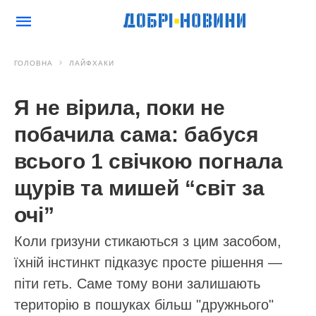
ГОЛОВНА
ЛАЙФХАКИ
Я не вірила, поки не
побачила сама: бабуся
всього 1 свічкою погнала
щурів та мишей “світ за
очі”
Коли гризуни стикаються з цим засобом,
їхній інстинкт підказує просте рішення —
піти геть. Саме тому вони залишають
територію в пошуках більш "дружнього"