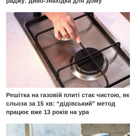
раджу: диво-знахідка для дому
Решітка на газовій плиті стає чистою, як
сльоза за 15 хв: “дідівський” метод
працює вже 13 років на ура