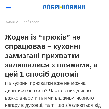
ГОЛОВНА
ЛАЙФХАКИ
Жоден із “трюків” не
спрацював – кухонні
замизгані прихватки
залишалися з плямами, а
цей 1 спосіб допоміг
На кухонні прихватки вже не можна
дивитися без сліз? Часто з них дійсно
важко вивести плями від жиру, чорного
нагару в духовці, та ті, що зʼявляються від