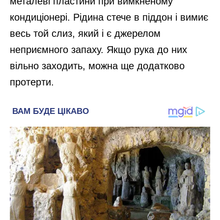
металеві пластини при вимкненому
кондиціонері. Рідина стече в піддон і вимиє
весь той слиз, який і є джерелом
неприємного запаху. Якщо рука до них
вільно заходить, можна ще додатково
протерти.