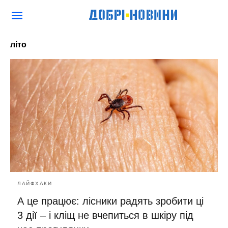
літо
ЛАЙФХАКИ
А це працює: лісники радять зробити ці
3 дії – і кліщ не вчепиться в шкіру під