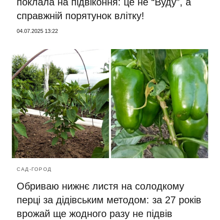
поклала на підвіконня: це не “Вуду”, а
справжній порятунок влітку!
04.07.2025 13:22
САД-ГОРОД
Обриваю нижнє листя на солодкому
перці за дідівським методом: за 27 років
врожай ще жодного разу не підвів