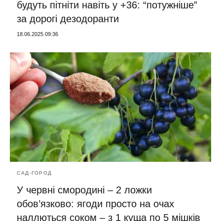
будуть пітніти навіть у +36: “потужніше”
за дорогі дезодоранти
18.06.2025 09:36
САД-ГОРОД
У червні смородині – 2 ложки
обов’язково: ягоди просто на очах
наллються соком – з 1 куща по 5 мішків