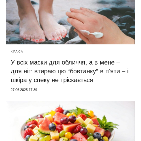
КРАСА
У всіх маски для обличчя, а в мене –
для ніг: втираю цю “бовтанку” в пʼяти – і
шкіра у спеку не тріскається
27.06.2025 17:39