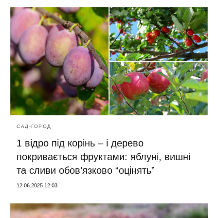
САД-ГОРОД
1 відро під корінь – і дерево
покривається фруктами: яблуні, вишні
та сливи обов’язково “оцінять”
12.06.2025 12:03