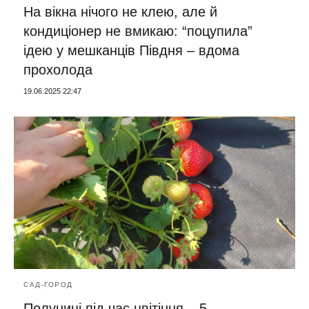
На вікна нічого не клею, але й
кондиціонер не вмикаю: “поцупила”
ідею у мешканців Півдня – вдома
прохолода
19.06.2025 22:47
САД-ГОРОД
Полуниці під час цвітіння – 5