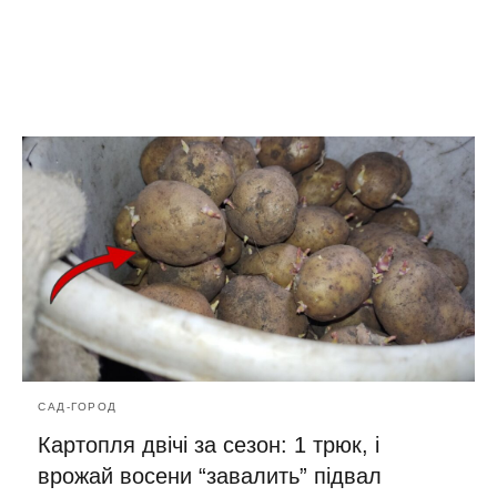
САД-ГОРОД
Картопля двічі за сезон: 1 трюк, і
врожай восени “завалить” підвал