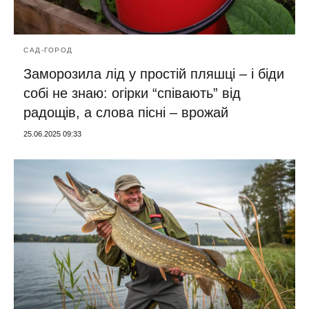
САД-ГОРОД
Заморозила лід у простій пляшці – і біди
собі не знаю: огірки “співають” від
радощів, а слова пісні – врожай
25.06.2025 09:33