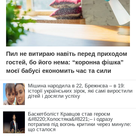
Пил не витираю навіть перед приходом
гостей, бо його нема: “коронна фішка”
моєї бабусі економить час та сили
Мішина народила в 22, Брежнєва – в 19:
історії українських зірок, які самі виростили
дітей і досягли успіху
Баскетболіст Кравцов став героєм
&#8220;Холостяка&#8221;– і одразу
потрапив під вогонь критики через минуле:
що сталося