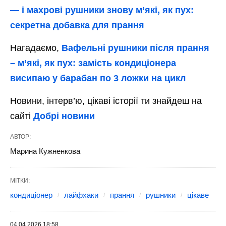
— і махрові рушники знову м’які, як пух:
секретна добавка для прання
Нагадаємо,
Вафельні рушники після прання
– м’які, як пух: замість кондиціонера
висипаю у барабан по 3 ложки на цикл
Новини, інтерв’ю, цікаві історії ти знайдеш на
сайті
Добрі новини
АВТОР:
Марина Кужненкова
МІТКИ:
кондиціонер
лайфхаки
прання
рушники
цікаве
04.04.2026 18:58