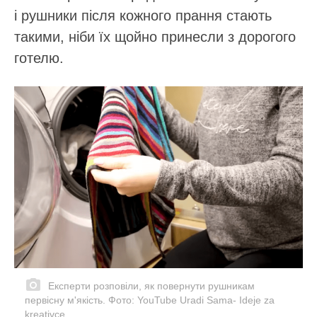
і рушники після кожного прання стають
такими, ніби їх щойно принесли з дорогого
готелю.
Експерти розповіли, як повернути рушникам
первісну м'якість. Фото: YouTube Uradi Sama- Ideje za
kreativce