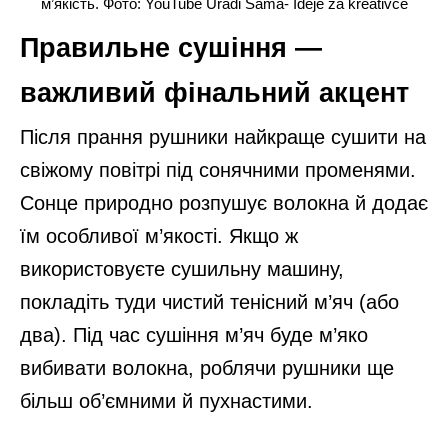
м’якість. Фото: YouTube Uradi Sama- Ideje za kreativce
Правильне сушіння —
важливий фінальний акцент
Після прання рушники найкраще сушити на
свіжому повітрі під сонячними променями.
Сонце природно розпушує волокна й додає
їм особливої м’якості. Якщо ж
використовуєте сушильну машину,
покладіть туди чистий тенісний м’яч (або
два). Під час сушіння м’яч буде м’яко
вибивати волокна, роблячи рушники ще
більш об’ємними й пухнастими.