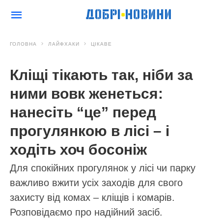
ГОЛОВНА
ЛАЙФХАКИ
ЦІКАВЕ
Кліщі тікають так, ніби за
ними вовк женеться:
нанесіть “це” перед
прогулянкою в лісі – і
ходіть хоч босоніж
Для спокійних прогулянок у лісі чи парку
важливо вжити усіх заходів для свого
захисту від комах – кліщів і комарів.
Розповідаємо про надійний засіб.