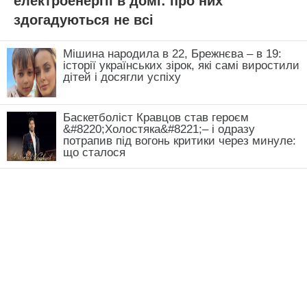
електроенергії в домі: про них
здогадуються не всі
Мішина народила в 22, Брежнєва – в 19:
історії українських зірок, які самі виростили
дітей і досягли успіху
Баскетболіст Кравцов став героєм
&#8220;Холостяка&#8221;– і одразу
потрапив під вогонь критики через минуле:
що сталося