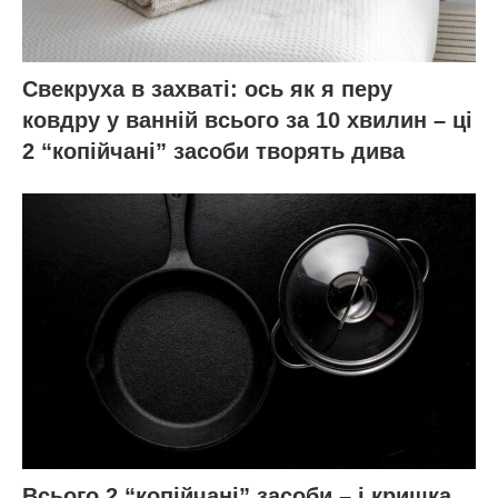
Свекруха в захваті: ось як я перу
ковдру у ванній всього за 10 хвилин – ці
2 “копійчані” засоби творять дива
Всього 2 “копійчані” засоби – і кришка