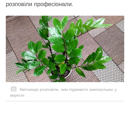
розповіли професіонали.
Квітникарі розповіли, чим підживити заміокулькас у
вересні