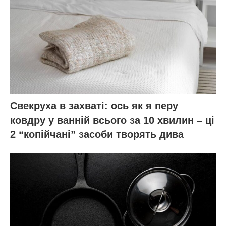
Свекруха в захваті: ось як я перу
ковдру у ванній всього за 10 хвилин – ці
2 “копійчані” засоби творять дива