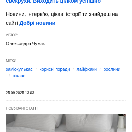
свекрухи. Виходить цілком успішно
Новини, інтерв’ю, цікаві історії ти знайдеш на
сайті
Добрі новини
АВТОР:
Олександра Чумак
МІТКИ:
заміокулькас
корисні поради
лайфхаки
рослини
цікаве
25.09.2025 13:03
ПОВ'ЯЗАНІ СТАТТІ