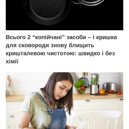
Всього 2 “копійчані” засоби – і кришка
для сковороди знову блищить
кришталевою чистотою: швидко і без
хімії