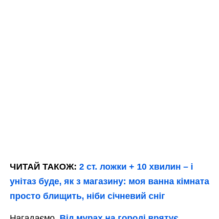
ЧИТАЙ ТАКОЖ:
2 ст. ложки + 10 хвилин – і
унітаз буде, як з магазину: моя ванна кімната
просто блищить, ніби січневий сніг
Нагадаємо,
Від мурах на городі врятує