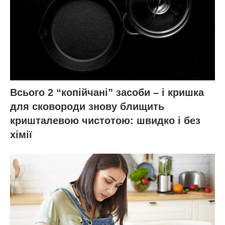
Всього 2 “копійчані” засоби – і кришка
для сковороди знову блищить
кришталевою чистотою: швидко і без
хімії