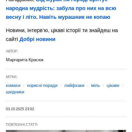
народна мудрість: забула про них на всю
весну і літо. Навіть мурашник не копаю
Новини, інтерв’ю, цікаві історії ти знайдеш на
сайті
Добрі новини
АВТОР:
Маргарита Красюк
МІТКИ:
комахи
корисні поради
лайфхаки
міль
цікаве
шкідники
03.10.2025 23:02
ПОВ'ЯЗАНІ СТАТТІ