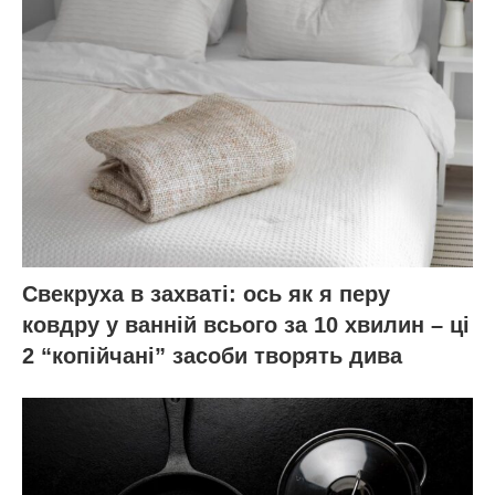
Свекруха в захваті: ось як я перу
ковдру у ванній всього за 10 хвилин – ці
2 “копійчані” засоби творять дива