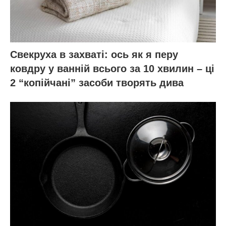
Свекруха в захваті: ось як я перу
ковдру у ванній всього за 10 хвилин – ці
2 “копійчані” засоби творять дива