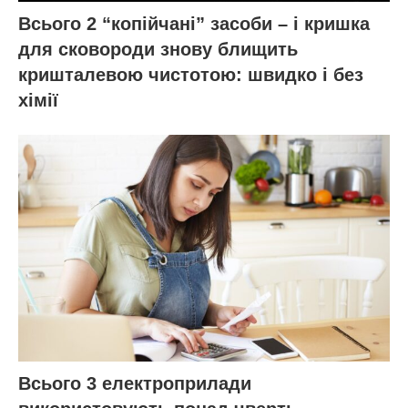
Всього 2 “копійчані” засоби – і кришка
для сковороди знову блищить
кришталевою чистотою: швидко і без
хімії
Всього 3 електроприлади