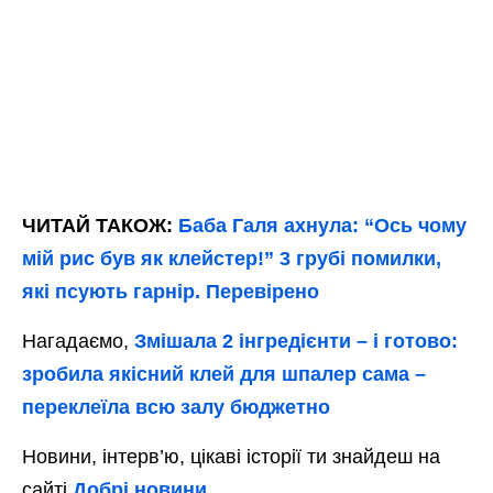
ЧИТАЙ ТАКОЖ:
Баба Галя ахнула: “Ось чому
мій рис був як клейстер!” 3 грубі помилки,
які псують гарнір. Перевірено
Нагадаємо,
Змішала 2 інгредієнти – і готово:
зробила якісний клей для шпалер сама –
переклеїла всю залу бюджетно
Новини, інтерв’ю, цікаві історії ти знайдеш на
сайті
Добрі новини