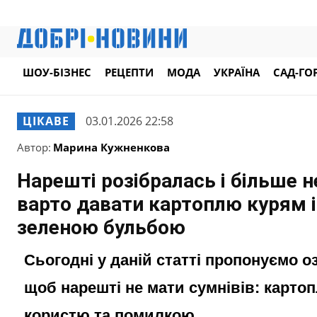
ШОУ-БІЗНЕС
РЕЦЕПТИ
МОДА
УКРАЇНА
САД-ГО
ЦІКАВЕ
03.01.2026 22:58
Автор:
Марина Кужненкова
Нарешті розібралась і більше 
варто давати картоплю курям і
зеленою бульбою
Сьогодні у даній статті пропонуємо о
щоб нарешті не мати сумнівів: карто
користю та помилкою.