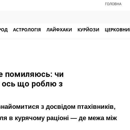
ГОЛОВНА
РОД
АСТРОЛОГІЯ
ЛАЙФХАКИ
КУРЙОЗИ
ЦЕРКОВНИЙ
не помиляюсь: чи
 ось що роблю з
знайомитися з досвідом птахівників,
пля в курячому раціоні — де межа між