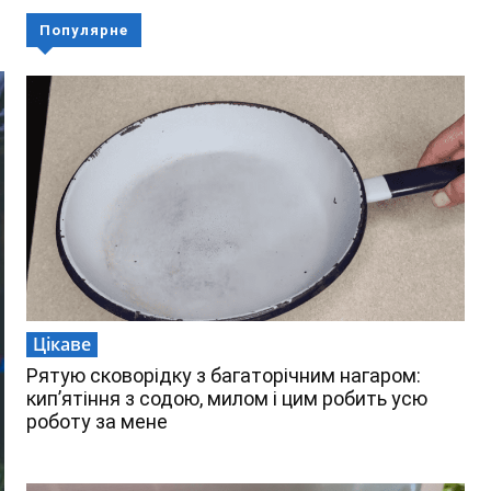
Популярне
Цікаве
Рятую сковорідку з багаторічним нагаром:
кип’ятіння з содою, милом і цим робить усю
роботу за мене