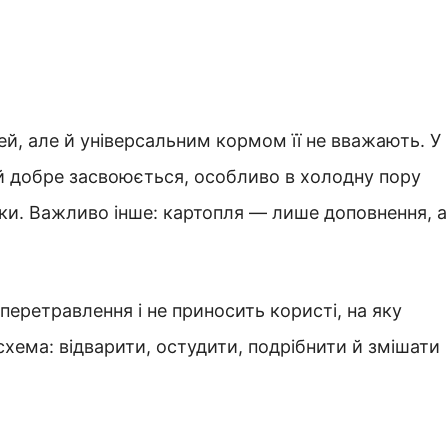
й, але й універсальним кормом її не вважають. У
 й добре засвоюється, особливо в холодну пору
ки. Важливо інше: картопля — лише доповнення, а
перетравлення і не приносить користі, на яку
хема: відварити, остудити, подрібнити й змішати