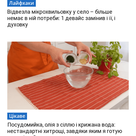
Лайфхаки
Відвезла мікрохвильовку у село – більше
немає в ній потреби: 1 девайс замінив і її, і
духовку
Цікаве
Посудомийка, олія з сіллю і крижана вода:
нестандартні хитрощі, завдяки яким я готую