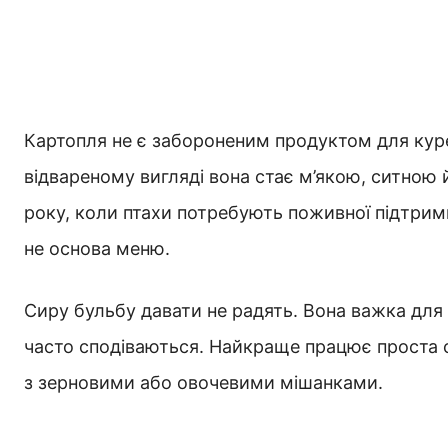
Картопля не є забороненим продуктом для куре
відвареному вигляді вона стає м’якою, ситною
року, коли птахи потребують поживної підтрим
не основа меню.
Сиру бульбу давати не радять. Вона важка для 
часто сподіваються. Найкраще працює проста с
з зерновими або овочевими мішанками.