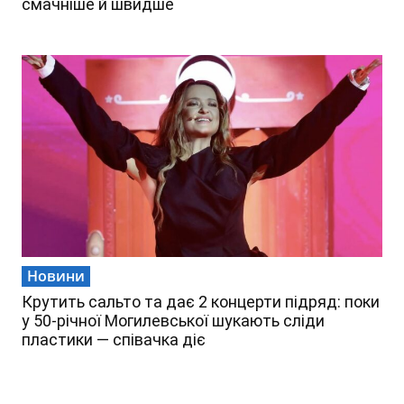
смачніше й швидше
Новини
Крутить сальто та дає 2 концерти підряд: поки
у 50-річної Могилевської шукають сліди
пластики — співачка діє