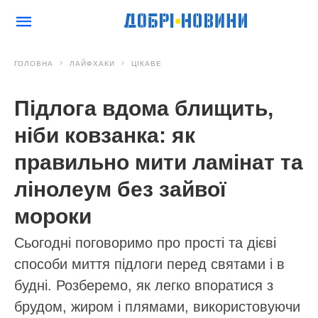
ГОЛОВНА
ЛАЙФХАКИ
ЦІКАВЕ
Підлога вдома блищить,
ніби ковзанка: як
правильно мити ламінат та
лінолеум без зайвої
мороки
Сьогодні поговоримо про прості та дієві
способи миття підлоги перед святами і в
будні. Розберемо, як легко впоратися з
брудом, жиром і плямами, використовуючи