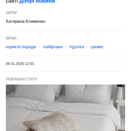
сайті
Добрі новини
АВТОР:
Катерина Клименко
МІТКИ:
корисні поради
лайфхаки
підлога
цікаве
06.01.2026 12:03
ПОВ'ЯЗАНІ СТАТТІ