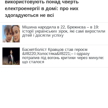
використовують понад чверть
електроенергії в домі: про них
здогадуються не всі
Мішина народила в 22, Брежнєва – в 19:
історії українських зірок, які самі виростили
дітей і досягли успіху
Баскетболіст Кравцов став героєм
&#8220;Холостяка&#8221;– і одразу
потрапив під вогонь критики через минуле:
що сталося