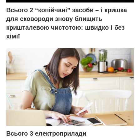
Всього 2 “копійчані” засоби – і кришка
для сковороди знову блищить
кришталевою чистотою: швидко і без
хімії
Всього 3 електроприлади