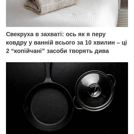
Свекруха в захваті: ось як я перу
ковдру у ванній всього за 10 хвилин – ці
2 “копійчані” засоби творять дива