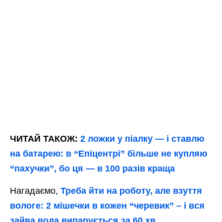
ЧИТАЙ ТАКОЖ:
2 ложки у піалку — і ставлю
на батарею: в “Епіцентрі” більше не купляю
“пахучки”, бо ця — в 100 разів краща
Нагадаємо,
Треба йти на роботу, але взуття
вологе: 2 мішечки в кожен “черевик” – і вся
зайва вода випарується за 60 хв