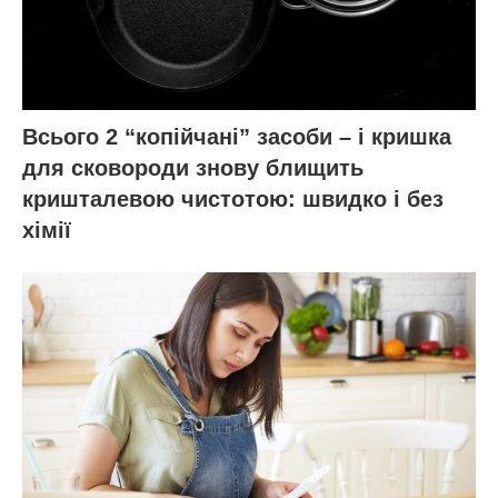
Всього 2 “копійчані” засоби – і кришка
для сковороди знову блищить
кришталевою чистотою: швидко і без
хімії