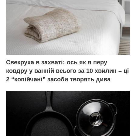
Свекруха в захваті: ось як я перу
ковдру у ванній всього за 10 хвилин – ці
2 “копійчані” засоби творять дива