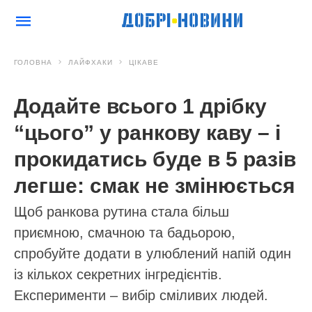
ГОЛОВНА
ЛАЙФХАКИ
ЦІКАВЕ
Додайте всього 1 дрібку
“цього” у ранкову каву – і
прокидатись буде в 5 разів
легше: смак не змінюється
Щоб ранкова рутина стала більш
приємною, смачною та бадьорою,
спробуйте додати в улюблений напій один
із кількох секретних інгредієнтів.
Експерименти – вибір сміливих людей.