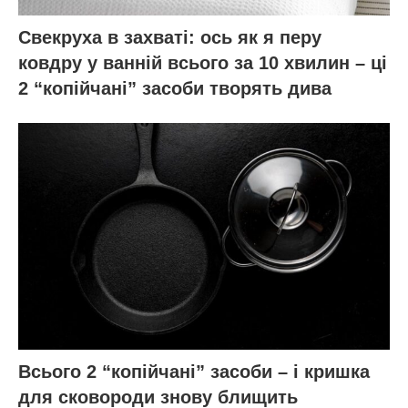
Свекруха в захваті: ось як я перу
ковдру у ванній всього за 10 хвилин – ці
2 “копійчані” засоби творять дива
Всього 2 “копійчані” засоби – і кришка
для сковороди знову блищить