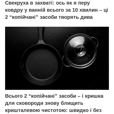
Свекруха в захваті: ось як я перу
ковдру у ванній всього за 10 хвилин – ці
2 “копійчані” засоби творять дива
Всього 2 “копійчані” засоби – і кришка
для сковороди знову блищить
кришталевою чистотою: швидко і без