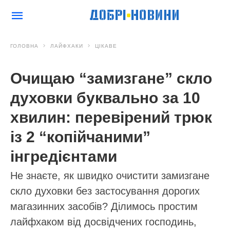
ГОЛОВНА
ЛАЙФХАКИ
ЦІКАВЕ
Очищаю “замизгане” скло
духовки буквально за 10
хвилин: перевірений трюк
із 2 “копійчаними”
інгредієнтами
Не знаєте, як швидко очистити замизгане
скло духовки без застосування дорогих
магазинних засобів? Ділимось простим
лайфхаком від досвідчених господинь,