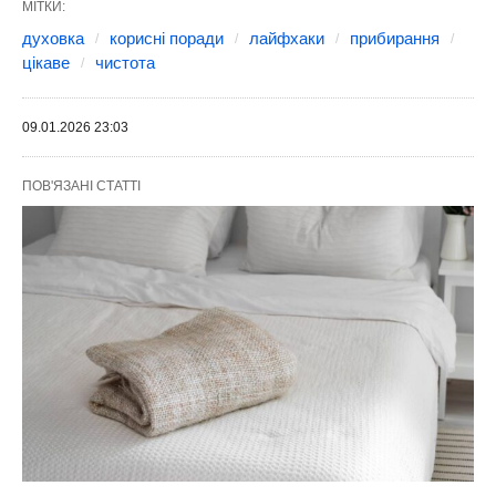
МІТКИ:
духовка
корисні поради
лайфхаки
прибирання
цікаве
чистота
09.01.2026 23:03
ПОВ'ЯЗАНІ СТАТТІ