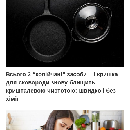
Всього 2 “копійчані” засоби – і кришка
для сковороди знову блищить
кришталевою чистотою: швидко і без
хімії