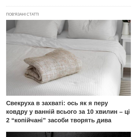
ПОВ'ЯЗАНІ СТАТТІ
Свекруха в захваті: ось як я перу
ковдру у ванній всього за 10 хвилин – ці
2 “копійчані” засоби творять дива