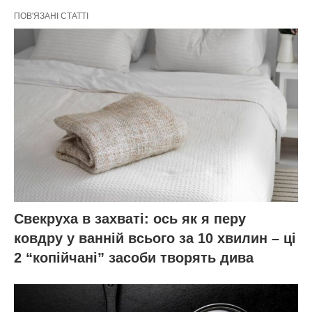
ПОВ'ЯЗАНІ СТАТТІ
Свекруха в захваті: ось як я перу
ковдру у ванній всього за 10 хвилин – ці
2 “копійчані” засоби творять дива