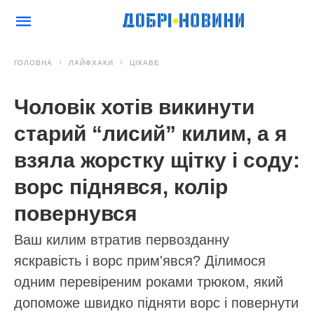
ГОЛОВНА
ЛАЙФХАКИ
ЦІКАВЕ
Чоловік хотів викинути
старий “лисий” килим, а я
взяла жорстку щітку і соду:
ворс піднявся, колір
повернувся
Ваш килим втратив первозданну
яскравість і ворс прим'явся? Ділимося
одним перевіреним роками трюком, який
допоможе швидко підняти ворс і повернути