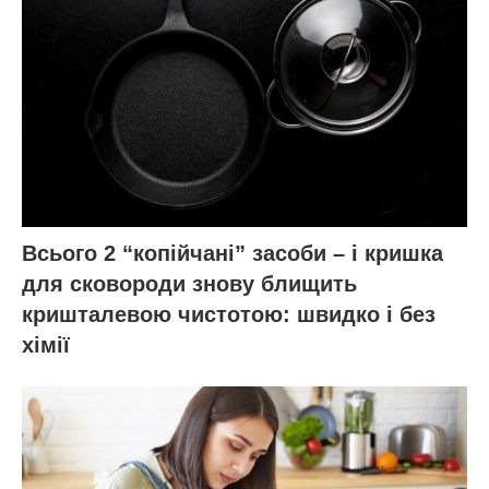
Всього 2 “копійчані” засоби – і кришка
для сковороди знову блищить
кришталевою чистотою: швидко і без
хімії