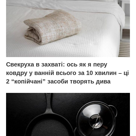
Свекруха в захваті: ось як я перу
ковдру у ванній всього за 10 хвилин – ці
2 “копійчані” засоби творять дива