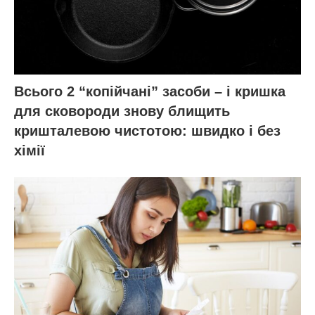
Всього 2 “копійчані” засоби – і кришка
для сковороди знову блищить
кришталевою чистотою: швидко і без
хімії