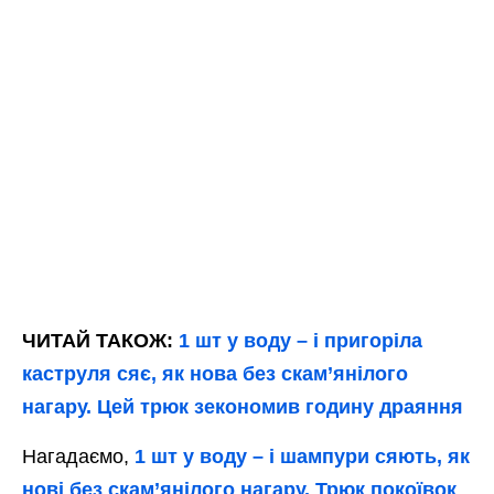
ЧИТАЙ ТАКОЖ:
1 шт у воду – і пригоріла
каструля сяє, як нова без скам’янілого
нагару. Цей трюк зекономив годину драяння
Нагадаємо,
1 шт у воду – і шампури сяють, як
нові без скам’янілого нагару. Трюк покоївок