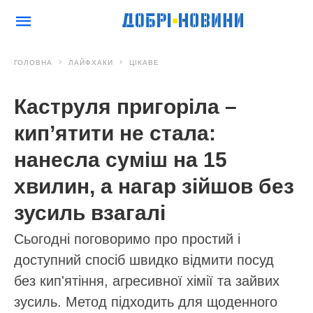
ГОЛОВНА
ЛАЙФХАКИ
ЦІКАВЕ
Каструля пригоріла –
кип’ятити не стала:
нанесла суміш на 15
хвилин, а нагар зійшов без
зусиль взагалі
Сьогодні поговоримо про простий і
доступний спосіб швидко відмити посуд
без кип'ятіння, агресивної хімії та зайвих
зусиль. Метод підходить для щоденного