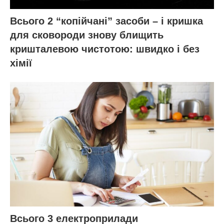
Всього 2 “копійчані” засоби – і кришка
для сковороди знову блищить
кришталевою чистотою: швидко і без
хімії
Всього 3 електроприлади