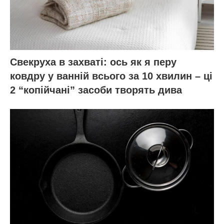
Свекруха в захваті: ось як я перу
ковдру у ванній всього за 10 хвилин – ці
2 “копійчані” засоби творять дива