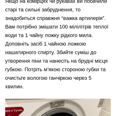
Якщо на комірцях чи рукавах ви побачили
старі та сильні забруднення, то
знадобиться справжня “важка артилерія”.
Вам потрібно змішати 100 мілілітрів теплої
води та 1 чайну ложку рідкого мила.
Доповніть засіб 1 чайною ложкою
нашатирного спирту. Збийте суміш до
утворення піни та нанесіть на брудні місця
губкою. Потріть м’якою стороною губки та
очистьте вологою ганчіркою через 5
хвилин.