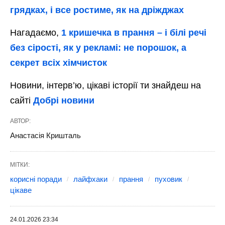
грядках, і все ростиме, як на дріжджах
Нагадаємо,
1 кришечка в прання – і білі речі
без сірості, як у рекламі: не порошок, а
секрет всіх хімчисток
Новини, інтерв’ю, цікаві історії ти знайдеш на
сайті
Добрі новини
АВТОР:
Анастасія Кришталь
МІТКИ:
корисні поради
лайфхаки
прання
пуховик
цікаве
24.01.2026 23:34