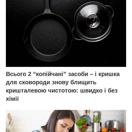
Всього 2 “копійчані” засоби – і кришка
для сковороди знову блищить
кришталевою чистотою: швидко і без
хімії