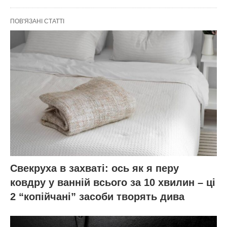
ПОВ'ЯЗАНІ СТАТТІ
Свекруха в захваті: ось як я перу
ковдру у ванній всього за 10 хвилин – ці
2 “копійчані” засоби творять дива