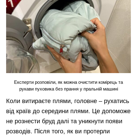
Експерти розповіли, як можна очистити комірець та
рукави пуховика без прання у пральній машині
Коли витираєте плями, головне – рухатись
від країв до середини плями. Це допоможе
не рознести бруд далі та уникнути появи
розводів. Після того, як ви протерли