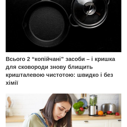
Всього 2 “копійчані” засоби – і кришка
для сковороди знову блищить
кришталевою чистотою: швидко і без
хімії