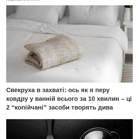
Свекруха в захваті: ось як я перу
ковдру у ванній всього за 10 хвилин – ці
2 “копійчані” засоби творять дива