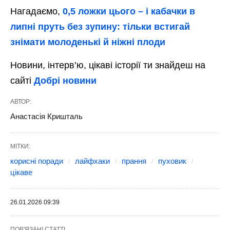
Нагадаємо,
0,5 ложки цього – і кабачки в
липні пруть без зупину: тільки встигай
знімати молоденькі й ніжні плоди
Новини, інтерв’ю, цікаві історії ти знайдеш на
сайті
Добрі новини
АВТОР:
Анастасія Кришталь
МІТКИ:
корисні поради
лайфхаки
прання
пуховик
цікаве
26.01.2026 09:39
ПОВ'ЯЗАНІ СТАТТІ