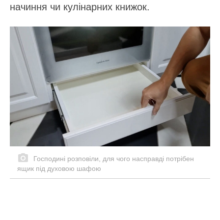
начиння чи кулінарних книжок.
Господині розповіли, для чого насправді потрібен
ящик під духовою шафою