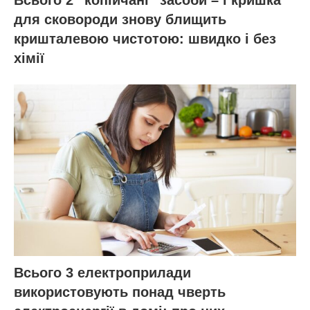
для сковороди знову блищить
кришталевою чистотою: швидко і без
хімії
Всього 3 електроприлади
використовують понад чверть