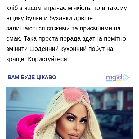
хліб з часом втрачає мʼякість, то в такому
ящику булки й буханки довше
залишаються свіжими та приємними на
смак. Така проста порада здатна помітно
змінити щоденний кухонний побут на
краще. Користуйтеся!