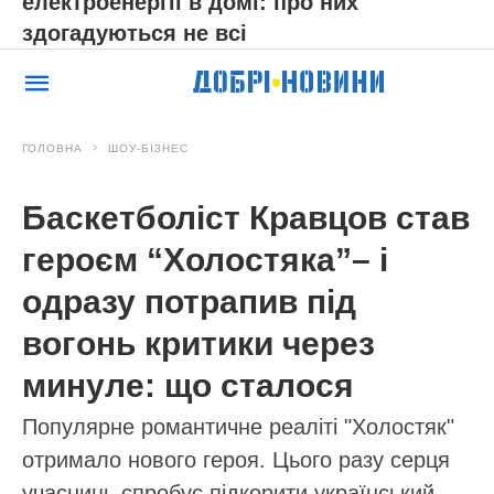
електроенергії в домі: про них
здогадуються не всі