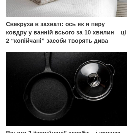
Свекруха в захваті: ось як я перу
ковдру у ванній всього за 10 хвилин – ці
2 “копійчані” засоби творять дива
Всього 2 “копійчані” засоби – і кришка